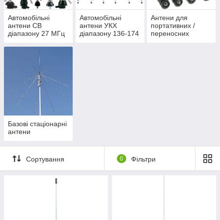
Автомобільні
Автомобільні
Антени для
антени CB
антени УКХ
портативних /
діапазону 27 МГц
діапазону 136-174
переносних
( для
МГц / 400-470
радіостанцій
далекобійників)
МГц
Базові стаціонарні
антени
Сортування
0
Фільтри