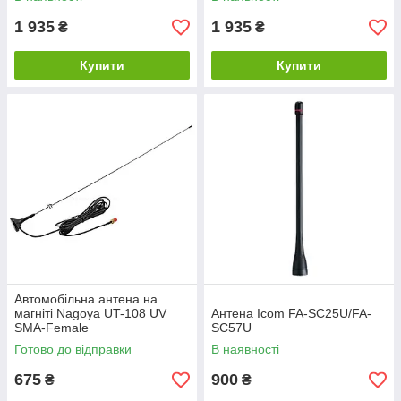
1 935
1 935
₴
₴
Купити
Купити
Автомобільна антена на
магніті Nagoya UT-108 UV
Антена Icom FA-SC25U/FA-
SMA-Female
SC57U
Готово до відправки
В наявності
675
900
₴
₴