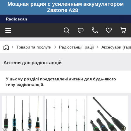
Мощная рация с усиленным аккумулятором
Zastone A28
Radioscan
Товари та послуги
Радіостанції, рації
Аксесуари (гарн
Антени для радіостанцій
У цьому розділі представлені антени для будь-якого
типу радіостанцій.