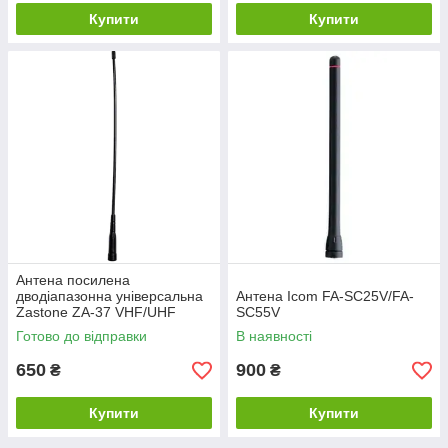
Купити
Купити
Антена посилена
дводіапазонна універсальна
Антена Icom FA-SC25V/FA-
Zastone ZA-37 VHF/UHF
SC55V
SMA-Male
Готово до відправки
В наявності
650
900
₴
₴
Купити
Купити