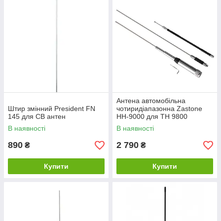
Антена автомобільна
Штир змінний President FN
чотиридіапазонна Zastone
145 для CB антен
HH-9000 для TH 9800
В наявності
В наявності
890
2 790
₴
₴
Купити
Купити