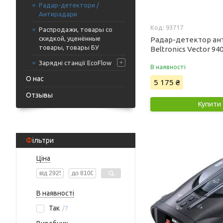
Радар-детектори /
Антирадари
93717
Распродажи, товары со
скидкой, уценённые
Радар-детектор ан
товары, товары БУ
Beltronics Vector 94
Зарядні станції EcoFlow
В наявності
О нас
5 175 ₴
Отзывы
Купити
Фільтри
Ціна
В наявності
Так
7