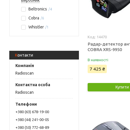
Виробник
Beltronics
4
Cobra
6
Whistler
1
14470
Радар-детектор ан
COBRA XRS-9950
Контакти
В наявності
7 425 ₴
Radioscan
Купити
Radioscan
+380 (63) 678-19-00
+380 (44) 241-00-05
+380 (50) 772-68-89