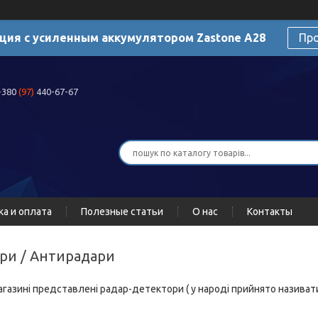
ция с усиленным аккумулятором Zastone A28
Пр
+380
(97)
440-67-67
ка и оплата
Полезные статьи
О нас
Контакты
ори / Антирадари
магазині представлені радар-детектори ( у народі прийнято називати 