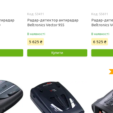
53411
55611
тирадар
Радар-детектор антирадар
Радар-дете
0
Beltronics Vector 955
Beltronics V
В наявності
В наявності
5 625 ₴
6 525 ₴
Купити