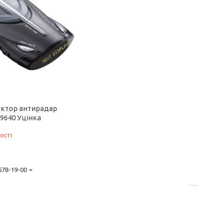
ктор антирадар
9640 Уцінка
ості
 678-19-00