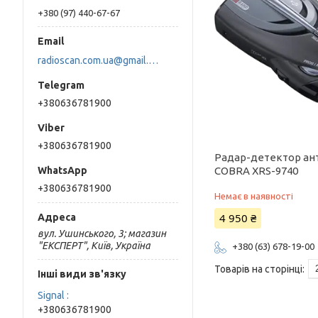
+380 (97) 440-67-67
radioscan.com.ua@gmail.com
+380636781900
+380636781900
Радар-детектор ан
COBRA XRS-9740
+380636781900
Немає в наявності
4 950 ₴
вул. Ушинського, 3; магазин
"ЕКСПЕРТ", Київ, Україна
+380 (63) 678-19-00
Інші види зв'язку
Signal
+380636781900