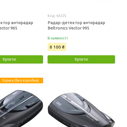
63225
ктор антирадар
Радар-детектор антирадар
ector 965
Beltronics Vector 995
В наявності
8 100 ₴
Купити
Купити
Уцінка (без коробки)