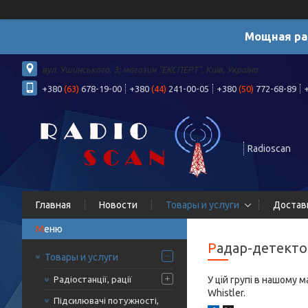
Мощная ра
вул. Ушинського, 3; магазин "ЕКСПЕРТ", Київ, Україна
+380
(63)
678-19-00
+380
(44)
241-00-05
+380
(50)
772-68-89
Radioscan
Главная
Новости
Товары и услуги
Достав
Радар-детект
Товары и услуги
Радіостанції, рації
У цій групі в нашому 
Whistler.
Підсилювачі потужності,