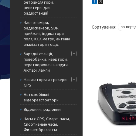
ретранслятори,
репитеры для
радіостанцій
Частотоміри,
радіосканери, SDR
приймачі, індикатори
поля, КСХ метри, антенні
аналізатори тощо.
Зарядні станції,
повербанки, інвертори,
перетворювачі напруги,
ліхтарі, лампи
Навигаторы и трекеры
GPS
Автомобільні
відеореєстратори
Відеоняні, радіоняні
Часы с GPS, Смарт-часы,
Спортивные часы,
Фитнес браслеты