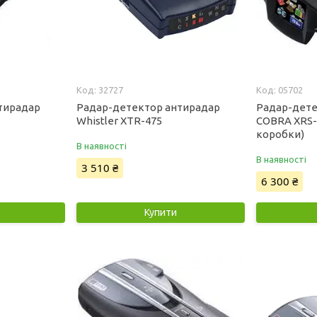
32727
05702
тирадар
Радар-детектор антирадар
Радар-дете
Whistler XTR-475
COBRA XRS-
коробки)
В наявності
В наявності
3 510 ₴
6 300 ₴
Купити