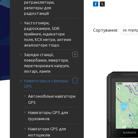
ретранслятори,
репитеры для
радіостанцій
Частотоміри,
радіосканери, SDR
приймачі, індикатори
поля, КСХ метри, антенні
аналізатори тощо.
Зарядні станції,
повербанки, інвертори,
перетворювачі напруги,
ліхтарі, лампи
Навигаторы и трекеры
GPS
Автомобільні навігатори
GPS
Навигаторы GPS для
грузовиков
Навігатори GPS для
мотоциклів