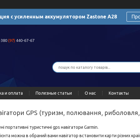
ция с усиленным аккумулятором Zastone A28
Пр
+380
(97)
440-67-67
ка и оплата
Полезные статьи
О нас
Контакты
авігатори GPS (туризм, полювання, риболовля,
ені портативні туристичні gps навігатори Garmin.
єнта можна в обраний вами навігатор встановити карти різних країн