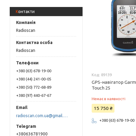
Контакти
Radioscan
Radioscan
+380 (63) 678-19-00
89139
+380 (44) 241-00-05
GPS-навігатор Garm
+380 (50) 772-68-89
Touch 25
+380 (97) 440-67-67
Немає в наявності
15 750 ₴
radioscan.com.ua@gmail.com
+380 (63) 678-19-00
+380636781900