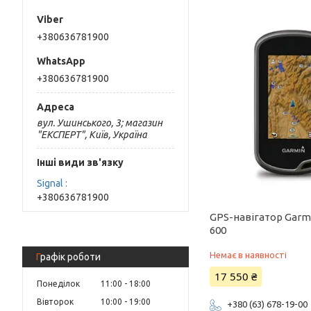
+380636781900
+380636781900
вул. Ушинського, 3; магазин
"ЕКСПЕРТ", Київ, Україна
Інші види зв'язку
Signal
+380636781900
GPS-навігатор Garm
600
Немає в наявності
Графік роботи
17 550 ₴
Понеділок
11:00
18:00
Вівторок
10:00
19:00
+380 (63) 678-19-00