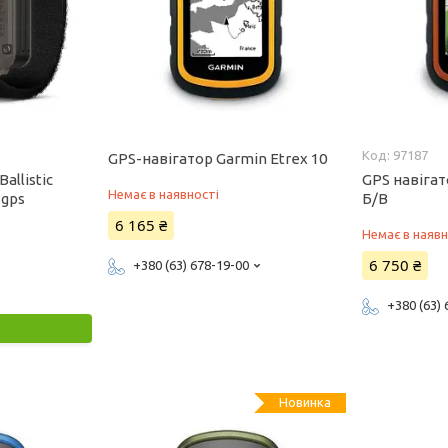
97187
GPS-навігатор Garmin Etrex 10
allistic
GPS навігат
Немає в наявності
 gps
Б/В
6 165 ₴
Немає в наявн
6 750 ₴
+380 (63) 678-19-00
+380 (63)
Новинка