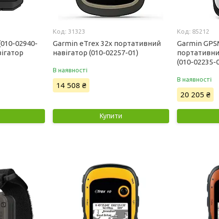
31323
85212
(010-02940-
Garmin eTrex 32x портативний
Garmin GPS
вігатор
навігатор (010-02257-01)
портативни
(010-02235-
В наявності
В наявності
14 508 ₴
20 205 ₴
Купити