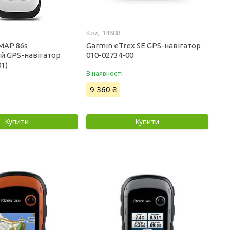
14688
MAP 86s
Garmin eTrex SE GPS-навігатор
й GPS-навігатор
010-02734-00
01)
В наявності
9 360 ₴
Купити
Купити