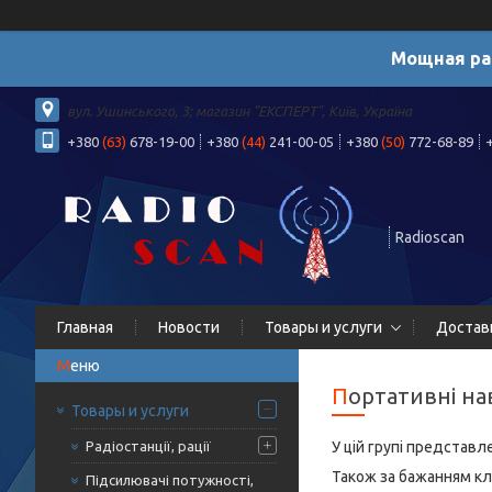
Мощная ра
вул. Ушинського, 3; магазин "ЕКСПЕРТ", Київ, Україна
+380
(63)
678-19-00
+380
(44)
241-00-05
+380
(50)
772-68-89
Radioscan
Главная
Новости
Товары и услуги
Достав
Портативні н
Товары и услуги
Радіостанції, рації
У цій групі представл
Також за бажанням клі
Підсилювачі потужності,