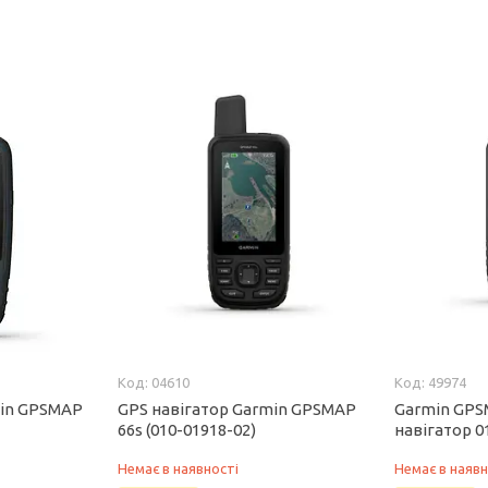
04610
49974
min GPSMAP
GPS навігатор Garmin GPSMAP
Garmin GPS
66s (010-01918-02)
навігатор 0
Немає в наявності
Немає в наявн