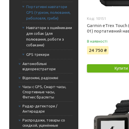
Портативні навігатори
GPS (туризм, полювання,
риболовля, гриби)
10151
Garmin eTrex Touch 
Навігатори з ошийниками
01) портативний на
для собак (для
полювання, роботи з
В наявності
собаками)
24 750 ₴
GPS трекери
Автомобільні
Купити
відеореєстратори
Відеоняні, радіоняні
Часы с GPS, Смарт-часы,
Спортивные часы,
Фитнес браслеты
Радар-детектори /
Антирадари
Распродажи, товары со
скидкой, уценённые