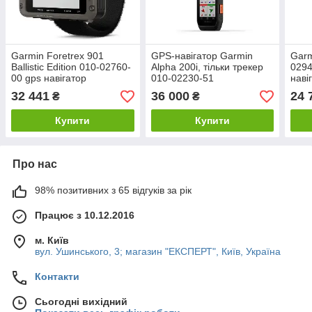
Garmin Foretrex 901
GPS-навігатор Garmin
Garm
Ballistic Edition 010-02760-
Alpha 200i, тільки трекер
0294
00 gps навігатор
010-02230-51
наві
32 441
36 000
24 
₴
₴
Купити
Купити
Про нас
98% позитивних з 65 відгуків за рік
Працює з 10.12.2016
м. Київ
вул. Ушинського, 3; магазин "ЕКСПЕРТ", Київ, Україна
Контакти
Сьогодні вихідний