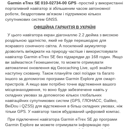
Garmin eTrex SE 010-02734-00 GPS
-простий у використанні
портативний навігатор зі збільшеним часом автономної
роботи, бездротовим зв'язком і підтримкою кількох
супутникових систем GNSS.
ОФІЦІЙНА ГАРАНТІЯ В УКРАЇНІ
У цього навігатора екран діагоналлю 2.2 дюйма з високою
роздільною здатністю, який не буде перешкодою для
яскравого сонячного світла. А посилений акумулятор
дозволить виїжджати на природу частіше і використовувати
навігатор Garmin eTrex SE без підзарядки до 168 годин. Якщо
ви займаєтеся Геокешингом, то можете отримувати
автоматичні оновлення від Geocaching Live, щоб знайти
наступну схованку. Також плануйте свої поїздки та багато
іншого за допомогою програми Garmin Explore для смарт-
пристроїв. А якщо вам потрібно точне відстеження вашого
місцезнаходження, то воно буде забезпечене навіть у
складних умовах за допомогою кількох глобальних
навігаційних супутникових систем (GPS, ГЛОНАСС, Galileo,
BeiDou і QZSS) для відстеження в більш складних умовах, ніж
тільки GPS. У навігатор також вбудований цифровий компас.
При підключенні навігатора Garmin eTrex SE до програми
Garmin Explore ви можете отримувати інформацію про