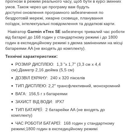
прогнози в режимі реального часу, щоб бути в курсі змінних
умов. Також через цю програму вам будуть
доступні оновлення програмного забезпечення по
бездротовій мережі, хмарне сховище, планування
поїздок, інтелектуальні повідомлення та додаткові карти.
Навігатор
Garmin eTrex SE
забезпечує тривалий час роботи
від батареї до 168 годин у стандартному режимі і до 1800
годин в експедиційному режимі з двома заміненими на місці
батареями AA (не входять до комплекту).
Технічні характеристики:
РОЗМІР ДИСПЛЕЮ: 1,3 "х 1,7" (3,3 см х 4,4
см);Діаметр 2,16 дюйма (5,5 см)
ДОЗВІЛ ЕКРАНУ: 240 х 320 пікселів
ТИП ДИСПЛЕЮ: 2,2″ трансфлективний, монохромний
ВАГА: 156,5 г з батареями
ЗАХИСТ ВІД ВОДИ: IPX7
ТИП БАТАРЕЇ: 2 батарейки АА (не входять до
комплекту)
ЧАС РОБОТИ БАТАРЕЇ: 168 годин у стандартному
режимі;1800 годин в експедиційному режимі