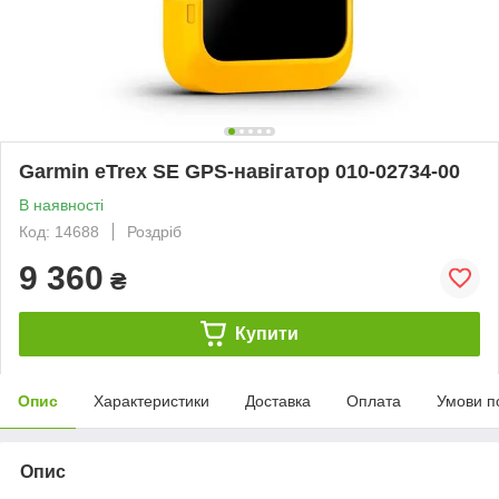
Garmin eTrex SE GPS-навігатор 010-02734-00
В наявності
Код: 14688
Роздріб
9 360
₴
Купити
Опис
Характеристики
Доставка
Оплата
Умови п
Опис