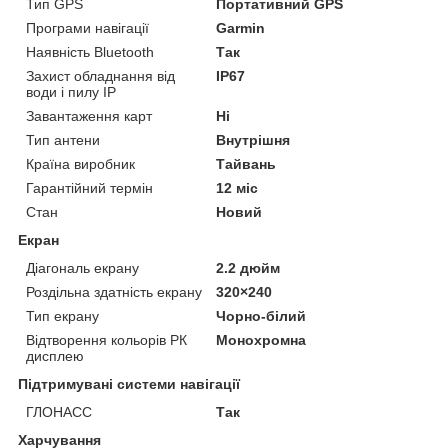
Тип GPS
Портативний GPS
Програми навігації
Garmin
Наявність Bluetooth
Так
Захист обладнання від
IP67
води і пилу IP
Завантаження карт
Ні
Тип антени
Внутрішня
Країна виробник
Тайвань
Гарантійний термін
12 міс
Стан
Новий
Екран
Діагональ екрану
2.2 дюйм
Роздільна здатність екрану
320×240
Тип екрану
Чорно-білий
Відтворення кольорів РК
Монохромна
дисплею
Підтримувані системи навігації
ГЛОНАСС
Так
Харчування