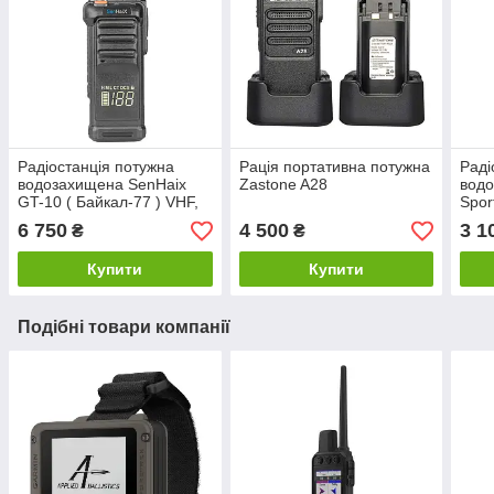
Радіостанція потужна
Рація портативна потужна
Раді
водозахищена SenHaix
Zastone A28
водо
GT-10 ( Байкал-77 ) VHF,
Spor
Type-C
VHF
6 750
4 500
3 1
₴
₴
Купити
Купити
Подібні товари компанії