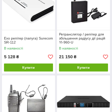
Ретранслятор / репітер для
Ехо репітер (папуга) Surecom
збільшення радіусу дії рацій
SR-112
YI-960-U
В наявності
В наявності
5 128
21 150
₴
₴
Купити
Купити