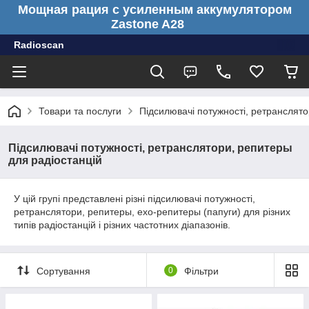
Мощная рация с усиленным аккумулятором
Zastone A28
Radioscan
Товари та послуги
Підсилювачі потужності, ретранслято
Підсилювачі потужності, ретранслятори, репитеры
для радіостанцій
У цій групі представлені різні підсилювачі потужності,
ретранслятори, репитеры, ехо-репитеры (папуги) для різних
типів радіостанцій і різних частотних діапазонів.
Сортування
0
Фільтри