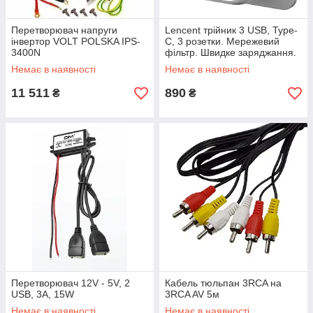
Перетворювач напруги
Lencent трійник 3 USB, Type-
інвертор VOLT POLSKA IPS-
C, 3 розетки. Мережевий
3400N
фільтр. Швидке заряджання.
7 в 1.
Немає в наявності
Немає в наявності
11 511
890
₴
₴
Перетворювач 12V - 5V, 2
Кабель тюльпан 3RCA на
USB, 3A, 15W
3RCA AV 5м
Немає в наявності
Немає в наявності