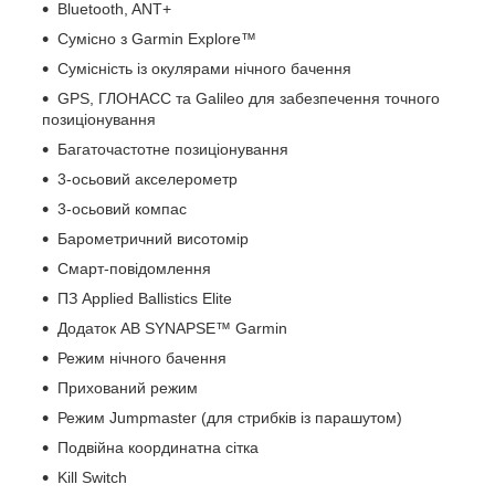
Bluetooth, ANT+
Сумісно з Garmin Explore™
Сумісність із окулярами нічного бачення
GPS, ГЛОНАСС та Galileo для забезпечення точного
позиціонування
Багаточастотне позиціонування
3-осьовий акселерометр
3-осьовий компас
Барометричний висотомір
Смарт-повідомлення
ПЗ Applied Ballistics Elite
Додаток AB SYNAPSE™ Garmin
Режим нічного бачення
Прихований режим
Режим Jumpmaster (для стрибків із парашутом)
Подвійна координатна сітка
Kill Switch