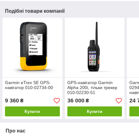
Подібні товари компанії
Garmin eTrex SE GPS-
GPS-навігатор Garmin
Garm
навігатор 010-02734-00
Alpha 200i, тільки трекер
0294
010-02230-51
наві
9 360
36 000
24 
₴
₴
Купити
Купити
Про нас