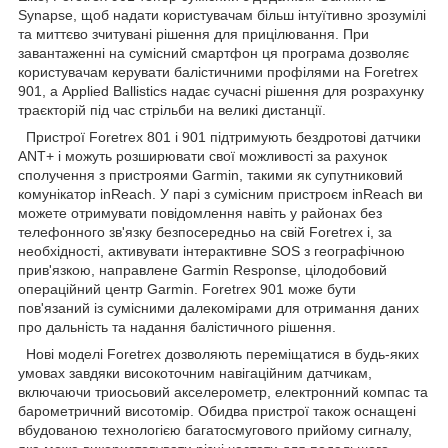
Synapse, щоб надати користувачам більш інтуїтивно зрозумілі
та миттєво зчитувані рішення для прицілювання. При
завантаженні на сумісний смартфон ця програма дозволяє
користувачам керувати балістичними профілями на Foretrex
901, а Applied Ballistics надає сучасні рішення для розрахунку
траєкторій під час стрільби на великі дистанції.
Пристрої Foretrex 801 і 901 підтримують бездротові датчики
ANT+ і можуть розширювати свої можливості за рахунок
сполучення з пристроями Garmin, такими як супутниковий
комунікатор inReach. У парі з сумісним пристроєм inReach ви
можете отримувати повідомлення навіть у районах без
телефонного зв'язку безпосередньо на свій Foretrex і, за
необхідності, активувати інтерактивне SOS з географічною
прив'язкою, направлене Garmin Response, цілодобовий
операційний центр Garmin. Foretrex 901 може бути
пов'язаний із сумісними далекомірами для отримання даних
про дальність та надання балістичного рішення.
Нові моделі Foretrex дозволяють переміщатися в будь-яких
умовах завдяки високоточним навігаційним датчикам,
включаючи триосьовий акселерометр, електронний компас та
барометричний висотомір. Обидва пристрої також оснащені
вбудованою технологією багатосмугового прийому сигналу,