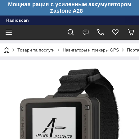
Мощная рация с усиленным аккумулятором
Zastone A28
Radioscan
Товари та послуги
Навигаторы и трекеры GPS
Порта