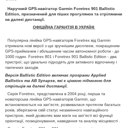
Наручний GPS-навігатор Garmin Foretrex 901 Ballistic
Edition, призначений для піших прогулянок та стрілянини
на далекі дистанції.
ОФІЦІЙНА ГАРАНТІЯ В УКРАЇНІ
Популярна лінійка GPS-навігаторів Foretrex від Garmin
отримала нові версії з ще зручнішим дисплеєм, покращеним
GPS-приймачем і збільшеним часом автономної роботи - до
1000 годин. Foretrex 801 і Foretrex 901 Ballistic Edition - два
пристрої, що ідеально підходять для активного відпочинку і
тактичних заходів.
Версія Ballistic Edition включає програми Applied
Ballistics та AB Synapse, які є цінною підмогою для
стрільців на далекі дистанції.
Серія Foretrex, представлена ​​в 2004 році, перша та
новаторська лінійка GPS-навігаторів Garmin, що
встановлюються на зап'ястя, розвивалася протягом багатьох
років, зберігаючи свій статус незамінного навігаційного
пристрою, який дозволяє вам мати на зап'ясті всі функції
орієнтації, позиціонування, наведення та аналізу місцевості .