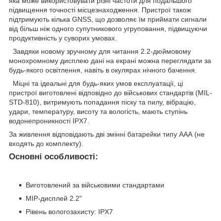
яка може використовувати різні частоти для подальшого
підвищення точності місцезнаходження. Пристрої також
підтримують кілька GNSS, що дозволяє їм приймати сигнали
від більш ніж одного супутникового угруповання, підвищуючи
продуктивність у суворих умовах.
Завдяки новому зручному для читання 2.2-дюймовому
монохромному дисплею дані на екрані можна переглядати за
будь-якого освітлення, навіть в окулярах нічного бачення.
Міцні та ідеальні для будь-яких умов експлуатації, ці
пристрої виготовлені відповідно до військових стандартів (MIL-
STD-810), витримують попадання піску та пилу, вібрацію,
удари, температуру, висоту та вологість, мають ступінь
водонепроникності IPX7.
За живлення відповідають дві змінні батарейки типу ААА (не
входять до комплекту).
Основні особливості:
Виготовлений за військовими стандартами
MIP-дисплей 2.2"
Рівень вологозахисту: IPX7