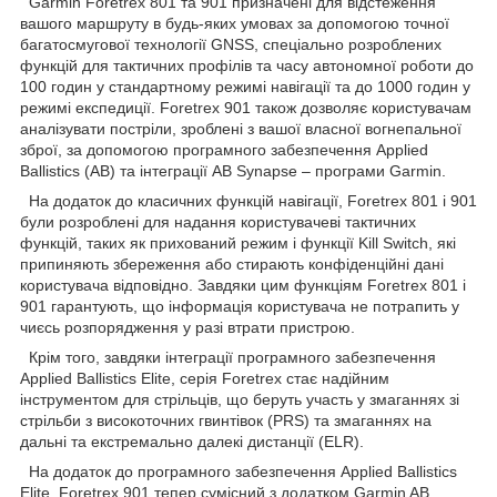
Garmin Foretrex 801 та 901 призначені для відстеження
вашого маршруту в будь-яких умовах за допомогою точної
багатосмугової технології GNSS, спеціально розроблених
функцій для тактичних профілів та часу автономної роботи до
100 годин у стандартному режимі навігації та до 1000 годин у
режимі експедиції. Foretrex 901 також дозволяє користувачам
аналізувати постріли, зроблені з вашої власної вогнепальної
зброї, за допомогою програмного забезпечення Applied
Ballistics (AB) та інтеграції AB Synapse – програми Garmin.
На додаток до класичних функцій навігації, Foretrex 801 і 901
були розроблені для надання користувачеві тактичних
функцій, таких як прихований режим і функції Kill Switch, які
припиняють збереження або стирають конфіденційні дані
користувача відповідно. Завдяки цим функціям Foretrex 801 і
901 гарантують, що інформація користувача не потрапить у
чиєсь розпорядження у разі втрати пристрою.
Крім того, завдяки інтеграції програмного забезпечення
Applied Ballistics Elite, серія Foretrex стає надійним
інструментом для стрільців, що беруть участь у змаганнях зі
стрільби з високоточних гвинтівок (PRS) та змаганнях на
дальні та екстремально далекі дистанції (ELR).
На додаток до програмного забезпечення Applied Ballistics
Elite, Foretrex 901 тепер сумісний з додатком Garmin AB