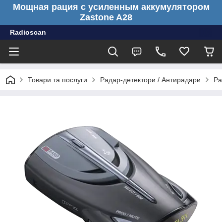
Мощная рация с усиленным аккумулятором
Zastone A28
Radioscan
Товари та послуги
Радар-детектори / Антирадари
Ра