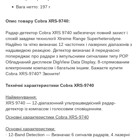
Вага нетто: 197 г
Опис товару Cobra XRS-9740:
Радар-детектор Cobra XRS 9740 забезпечує повний захист і
спокій завдяки технології Xtreme Range Superheterodyne.
Надійно та чітко визначає 12 частотних і лазерних діапазонів з
надшвидкою реакцією. Детектор визначає й передчасно
попереджає про радари з імпульсними сигналами типу РОР.
Обладнаний дисплеєм DigiView Data Display, 8-спрямованим
електронним компасом і багатьом іншим. Бажаєте купити
Cobra XRS-9740? Звоните!
Технічні характеристики Cobra XRS-9740
Найменування:
XRS 9740 — 12-діапазонний ультрашвидкісний радар-
детектор із компасом і голосовим сповіщенням.
Основні характеристики Cobra XRS-9740
Основні характеристики:
· 12-Band Detection — Визначає 6 сигналів радарів, 4 лазерні