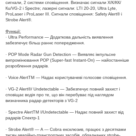
сигнали, 2 системи сповіщення. Визначає сигнали X/К/КК/
Кu/VG-2 і Spectre; лазерні сигнали: LTI 20-20, Ultra Lyte,
ProLaser і ProLaser III. Сигнали сповіщення: Safety Alert® і
Strobe Alert®.
Функції:
· Ultra Performance — Додаткова дальність виявлення
забезпечує більш раннє попередження.
· POP Mode Radar Gun Detection — Виявляє імпульсне
випромінювання POP (Super-fast Instant-On) — найостанніше
розроблення радарів.
· Voice AlertTM — Надає користувачеві голосове сповіщення.
· VG-2 Alert®/ Undetectable — Забезпечує повний захист і
сповіщає водія про те, що він перебуває під наглядом
визначника радар-детекторів з VG-2
· Spectre AlertTM I/Undetectable — Надає повний захист від
радарів Спектр-1
· Strobe Alert® — А — Cobra ексклюзив, працює з десятками
тисяч аварійно-транспортних засобів, обладнаних strobe-