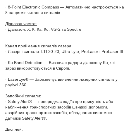
· 8-Point Electronic Compass — Автоматично настроюється на
8 напрямів читання сигналів.
Діапазон частот:
· Діапазон: Х, К, Ка, Кu, VG-2 та Spectre
Канал приймання сигналів лазера:
· Лазерні сигнали: LTI 20-20, Ultra Lyte, ProLaser і ProLaser III
· Ku Band Detection — Визначає радари діапазону Ku, які
зараз використовуються в Європі.
· LaserEye® — Забезпечує виявлення лазерних сигналів у
радіусі 360
Запобіжні сигнали:
· Safety Alert® — попереджає водіїв про присутність або
наближення транспортних засобів швидкої допомоги,
аварійних транспортних засобів, обладнаних системою
датчиків Safety Alert®.
Дисплей: