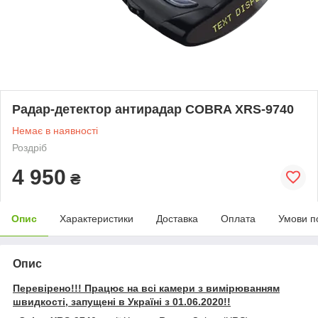
Радар-детектор антирадар COBRA XRS-9740
Немає в наявності
Роздріб
4 950
₴
Опис
Характеристики
Доставка
Оплата
Умови п
Опис
Перевірено!!! Працює на всі камери з вимірюванням
швидкості, запущені в Україні з 01.06.2020!!