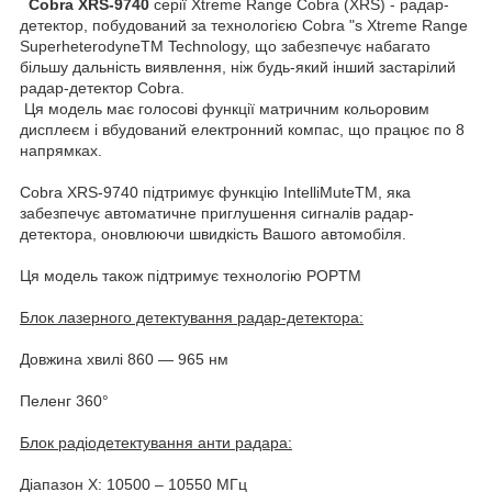
Cobra XRS-9740
серії Xtreme Range Cobra (XRS) - радар-
детектор, побудований за технологією Cobra "s Xtreme Range
SuperheterodyneTM Technology, що забезпечує набагато
більшу дальність виявлення, ніж будь-який інший застарілий
радар-детектор Cobra.
Ця модель має голосові функції матричним кольоровим
дисплеєм і вбудований електронний компас, що працює по 8
напрямках.
Cobra XRS-9740 підтримує функцію IntelliMuteTM, яка
забезпечує автоматичне приглушення сигналів радар-
детектора, оновлюючи швидкість Вашого автомобіля.
Ця модель також підтримує технологію POPTM
Блок лазерного детектування радар-детектора:
Довжина хвилі 860 — 965 нм
Пеленг 360°
Блок радіодетектування анти радара:
Діапазон X: 10500 – 10550 МГц