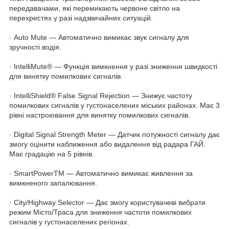
передавачами, які перемикають червоне світло на
перехрестях у разі надзвичайних ситуацій.
· Auto Mute — Автоматично вимикає звук сигналу для
зручності водія.
· IntelliMute® — Функція вимкнення у разі зниження швидкості
для винятку помилкових сигналів.
· IntelliShield® False Signal Rejection — Знижує частоту
помилкових сигналів у густонаселених міських районах. Має 3
рівні настроювання для винятку помилкових сигналів.
· Digital Signal Strength Meter — Датчик потужності сигналу дає
змогу оцінити наближення або видалення від радара ГАЙ.
Має градацію на 5 рівнів.
· SmartPowerTM — Автоматично вимикає живлення за
вимкненого запалювання.
· City/Highway Selector — Дає змогу користувачеві вибрати
режим Місто/Траса для зниження частоти помилкових
сигналів у густонаселених регіонах.