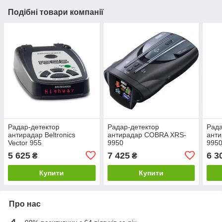
Подібні товари компанії
Радар-детектор
Радар-детектор
Рада
антирадар Beltronics
антирадар COBRA XRS-
ант
Vector 955
9950
9950
5 625
7 425
6 3
₴
₴
Купити
Купити
Про нас