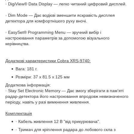
· DigiView® Data Display — легко читаний цифровий дисплей.
· Dim Mode — Дає водієві зменшити яскравість дисплея
детектора для комфортнішого руху вночі.
· EasySet® Programming Menu — зручний вибір і
настроювання параметрів за допомогою візуального
керівництва.
Додаткові характеристики Cobra XRS-9740:
Вага: 181 г.
Розміри: 37 x 81.5 x 125 мм
Додаткова інформація:
· Stay Set Electronic Memory — Дає змогу зберігати в пам'яті
радар-детектора його настроювання впродовж невизначеного
періоду, навіть у разі вимкнення живлення.
Комплектація
· Кабель живлення 12 В "від прикурювача".
· Тримач для кріплення радара до лобового скла з