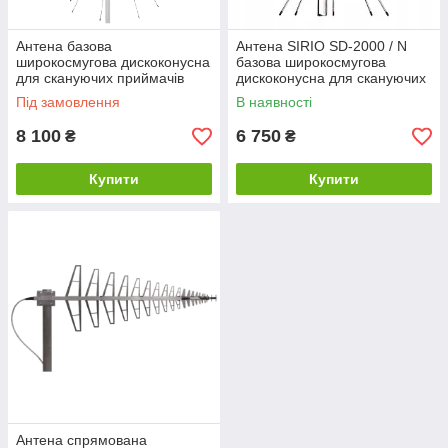
Антена базова
Антена SIRIO SD-2000 / N
широкосмугова дискоконусна
базова широкосмугова
для скануючих приймачів
дискоконусна для скануючих
SIRIO SD-1300/N (25-1300
приймачів (100 - 2000 МГц)
Під замовлення
В наявності
МГц)
8 100
6 750
₴
₴
Купити
Купити
Антена спрямована