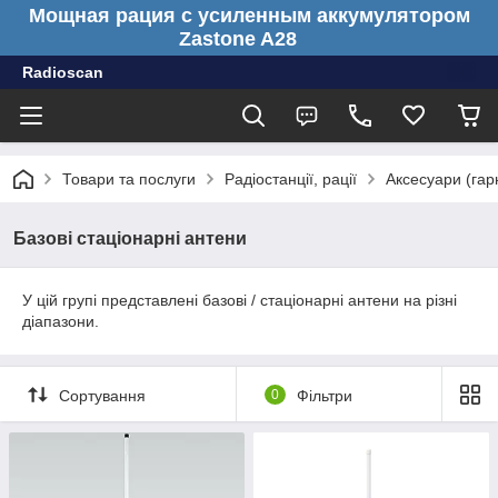
Мощная рация с усиленным аккумулятором
Zastone A28
Radioscan
Товари та послуги
Радіостанції, рації
Аксесуари (гарн
Базові стаціонарні антени
У цій групі представлені базові / стаціонарні антени на різні
діапазони.
Сортування
0
Фільтри