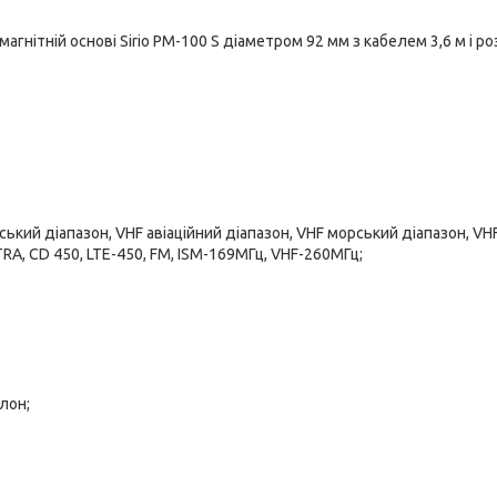
агнітній основі Sirio PM-100 S діаметром 92 мм з кабелем 3,6 м і р
ький діапазон, VHF авіаційний діапазон, VHF морський діапазон, VH
A, CD 450, LTE-450, FM, ISM-169МГц, VHF-260МГц;
лон;