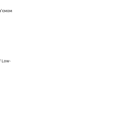
оз'ємом
F Low-