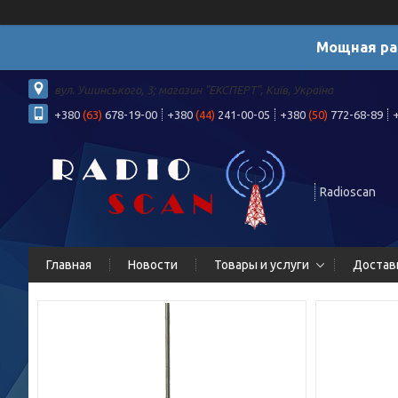
Мощная ра
вул. Ушинського, 3; магазин "ЕКСПЕРТ", Київ, Україна
+380
(63)
678-19-00
+380
(44)
241-00-05
+380
(50)
772-68-89
Radioscan
Главная
Новости
Товары и услуги
Достав