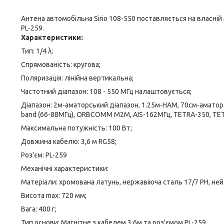
Антена автомобільна Sirio 108-550 поставляється на власній м
PL-259.
Характеристики:
Тип: 1/4 λ;
Спрямованість: кругова;
Поляризація: лінійна вертикальна;
Частотний діапазон: 108 - 550 МГц налаштовується;
Діапазон: 2м-аматорський діапазон, 1.25м-HAM, 70см-аматорс
band (66-88МГц), ORBCOMM M2M, AIS-162МГц, TETRA-350, TETR
Максимальна потужність: 100 Вт;
Довжина кабелю: 3,6 м RG58;
Роз'єм: PL-259
Механічні характеристики:
Матеріали: хромована латунь, нержавіюча сталь 17/7 PH, ней
Висота max: 720 мм;
Вага: 400 г;
Тип основи: Магнітне з кабелем 3,6м та роз'ємом PL-259