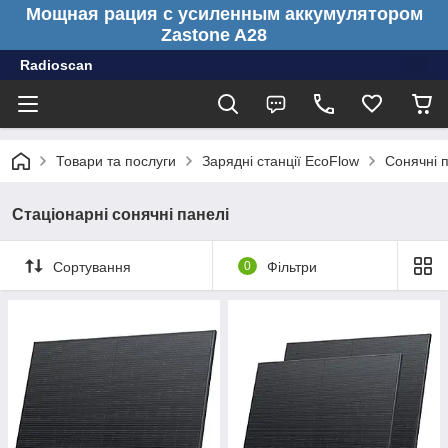
Мощная рация с усиленным аккумулятором
Zastone A28
Radioscan
Товари та послуги
Зарядні станції EcoFlow
Сонячні 
Стаціонарні сонячні панелі
Сортування
0
Фільтри