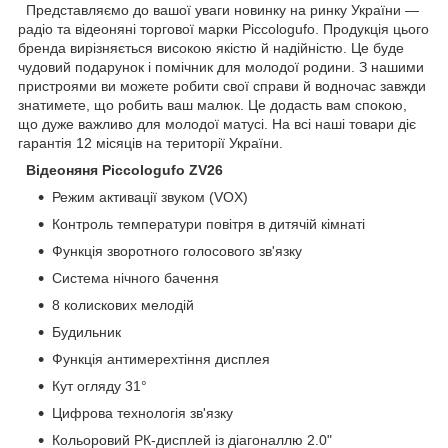
Представляємо до вашої уваги новинку на ринку України —
радіо та відеоняні торгової марки Piccologufo. Продукція цього
бренда вирізняється високою якістю й надійністю. Це буде
чудовий подарунок і помічник для молодої родини. З нашими
пристроями ви можете робити свої справи й водночас завжди
знатимете, що робить ваш малюк. Це додасть вам спокою,
що дуже важливо для молодої матусі. На всі наші товари діє
гарантія 12 місяців на території України.
Відеоняня Piccologufo ZV26
Режим активації звуком (VOX)
Контроль температури повітря в дитячій кімнаті
Функція зворотного голосового зв'язку
Система нічного бачення
8 колискових мелодій
Будильник
Функція антимерехтіння дисплея
Кут огляду 31°
Цифрова технологія зв'язку
Кольоровий РК-дисплей із діагоналлю 2.0"