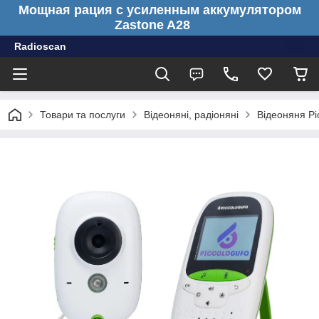
Мощная рация с усиленным аккумулятором
Zastone A28
Radioscan
Товари та послуги
Відеоняні, радіоняні
Відеоняня Pi