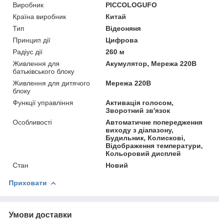
Виробник
PICCOLOGUFO
Країна виробник
Китай
Тип
Відеоняня
Принцип дії
Цифрова
Радіус дії
260 м
Живлення для
Акумулятор, Мережа 220В
батьківського блоку
Живлення для дитячого
Мережа 220В
блоку
Функції управління
Активація голосом,
Зворотний зв'язок
Особливості
Автоматичне попередження
виходу з діапазону,
Будильник, Колискові,
Відображення температури,
Кольоровий дисплей
Стан
Новий
Приховати
Умови доставки