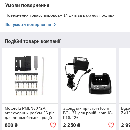
Умови повернення
Повернення товару впродовж 14 днів за рахунок покупця
Всі умови повернення
Подібні товари компанії
Motorola PMLN5072A
Зарядний пристрій Icom
Віде
аксесуарний роз'єм 26 pin
BC-171 для рацій Icom IC-
ZV1
для автомобільних рацій.
F16/F26
ОРИГІНАЛ
800
2 250
2 9
₴
₴