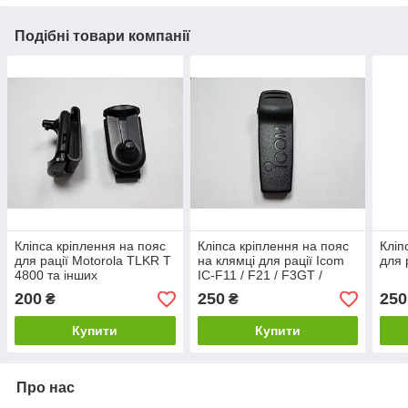
Подібні товари компанії
Кліпса кріплення на пояс
Кліпса кріплення на пояс
Кліп
для рації Motorola TLKR T
на клямці для рації Icom
для 
4800 та інших
IC-F11 / F21 / F3GT /
F4GT
200
250
250
₴
₴
Купити
Купити
Про нас