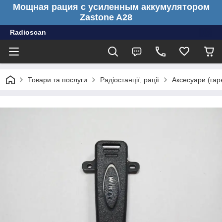
Мощная рация с усиленным аккумулятором
Zastone A28
Radioscan
Товари та послуги
Радіостанції, рації
Аксесуари (гарн