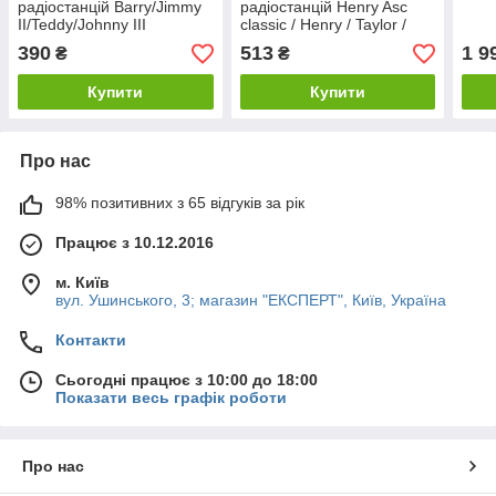
радіостанцій Barry/Jimmy
радіостанцій Henry Asc
II/Teddy/Johnny III
classic / Henry / Taylor /
ASC/Tuman ASC/Harry III
Walker / Stabo 4006
390
513
1 9
₴
₴
ASC
Купити
Купити
Про нас
98% позитивних з 65 відгуків за рік
Працює з 10.12.2016
м. Київ
вул. Ушинського, 3; магазин "ЕКСПЕРТ", Київ, Україна
Контакти
Сьогодні працює з 10:00 до 18:00
Показати весь графік роботи
Про нас