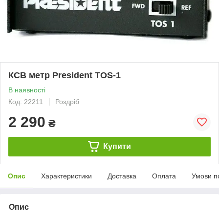
КСВ метр President TOS-1
В наявності
Код: 22211
Роздріб
2 290
₴
Купити
Опис
Характеристики
Доставка
Оплата
Умови п
Опис