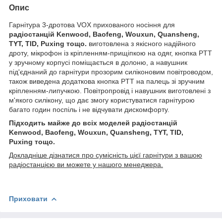
Опис
Гарнітура 3-дротова VOX прихованого носіння для
радіостанцій Kenwood, Baofeng, Wouxun, Quansheng,
TYT, TID, Puxing тощо.
виготовлена з якісного надійного
дроту, мікрофон із кріпленням-прищіпкою на одяг, кнопка PTT
у зручному корпусі поміщається в долоню, а навушник
під'єднаний до гарнітури прозорим силіконовим повітроводом,
також виведена додаткова кнопка PTT на палець зі зручним
кріпленням-липучкою. Повітропровід і навушник виготовлені з
м'якого силікону, що дає змогу користуватися гарнітурою
багато годин поспіль і не відчувати дискомфорту.
Підходить майже до всіх моделей радіостанцій
Kenwood, Baofeng, Wouxun, Quansheng, TYT, TID,
Puxing тощо.
Докладніше дізнатися про сумісність цієї гарнітури з вашою
радіостанцією ви можете у нашого менеджера.
Приховати