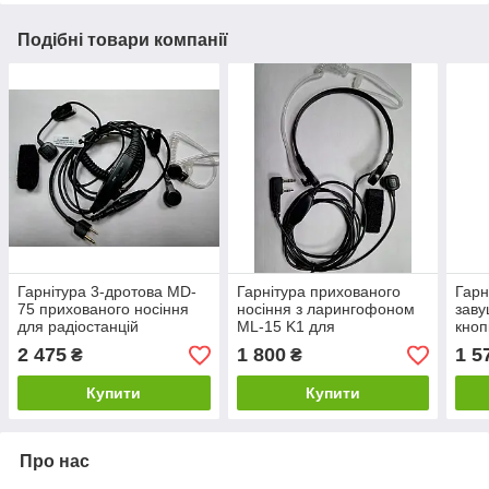
Подібні товари компанії
Гарнітура 3-дротова MD-
Гарнітура прихованого
Гарн
75 прихованого носіння
носіння з ларингофоном
заву
для радіостанцій
ML-15 K1 для
кноп
Icom/Midland/Alan
радіостанцій Kenwood /
Ken
2 475
1 800
1 5
₴
₴
Baofeng / Wouxun /
Quansheng
Купити
Купити
Про нас