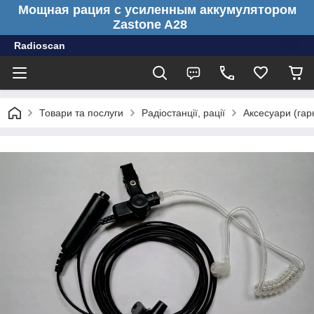
Мощная рация с усиленным аккумулятором
Zastone A28
Radioscan
Товари та послуги
Радіостанції, рації
Аксесуари (гарн