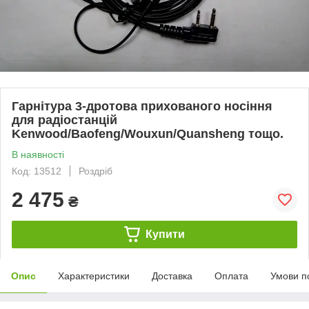
Гарнітура 3-дротова прихованого носіння
для радіостанцій
Kenwood/Baofeng/Wouxun/Quansheng тощо.
В наявності
Код: 13512
Роздріб
2 475
₴
Купити
Опис
Характеристики
Доставка
Оплата
Умови п