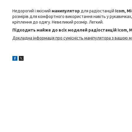
Недорогий і якісний
манипулятор
для радіостанцій
Icom, Mi
розмірів для комфортного використання навіть у рукавичках,
кріплення до одягу. Невеликий розмір. Легкий.
Підходить майже до всіх моделей радіостанцій Icom, Mi
Докладна інформація про сумісність маніпулятора з вашою 