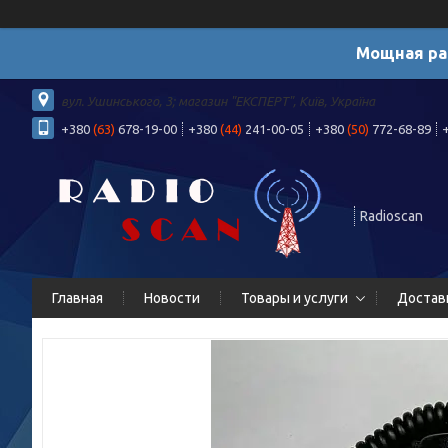
Мощная ра
вул. Ушинського, 3; магазин "ЕКСПЕРТ", Київ, Україна
+380
(63)
678-19-00
+380
(44)
241-00-05
+380
(50)
772-68-89
Radioscan
Главная
Новости
Товары и услуги
Достав