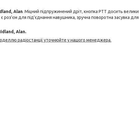
dland, Alan​
. Міцний підпружинений дріт, кнопка PTT досить велики
 є роз'єм для під'єднання навушника, зручна поворотна засувка для
dland, Alan.
моделлю радіостанції уточнюйте у нашого менеджера.