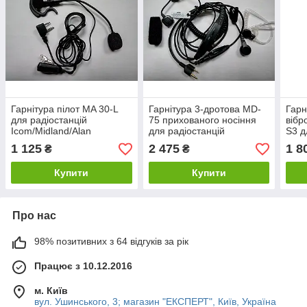
Гарнітура пілот MA 30-L
Гарнітура 3-дротова MD-
Гарн
для радіостанцій
75 прихованого носіння
віб
Icom/Midland/Alan
для радіостанцій
S3 д
Icom/Midland/Alan
Icom
1 125
2 475
1 8
₴
₴
Купити
Купити
Про нас
98% позитивних з 64 відгуків за рік
Працює з 10.12.2016
м. Київ
вул. Ушинського, 3; магазин "ЕКСПЕРТ", Київ, Україна