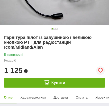
Гарнітура пілот із завушиною і великою
кнопкою PTT для радіостанцій
Icom/Midland/Alan
В наявності
Роздріб
1 125
₴
Купити
Опис
Характеристики
Доставка
Оплата
Умови п