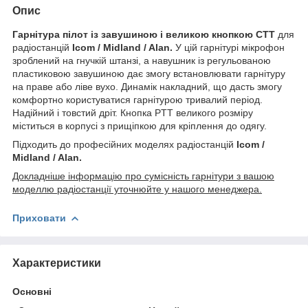
Опис
Гарнітура пілот із завушиною і великою кнопкою СТТ
для
радіостанцій
Icom / Midland / Alan
.
У цій гарнітурі мікрофон
зроблений на гнучкій штанзі, а навушник із регульованою
пластиковою завушиною дає змогу встановлювати гарнітуру
на праве або ліве вухо. Динамік накладний, що дасть змогу
комфортно користуватися гарнітурою тривалий період.
Надійний і товстий дріт. Кнопка PTT великого розміру
міститься в корпусі з прищіпкою для кріплення до одягу.
Підходить до професійних моделях
радіостанцій
Icom /
Midland / Alan​.
Докладніше інформацію про сумісність гарнітури з вашою
моделлю радіостанції уточнюйте у нашого менеджера.
Приховати
Характеристики
Основні