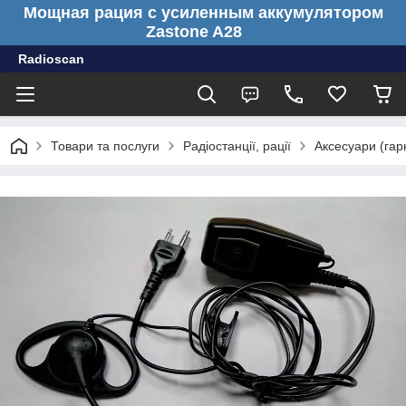
Мощная рация с усиленным аккумулятором
Zastone A28
Radioscan
Товари та послуги
Радіостанції, рації
Аксесуари (гарн