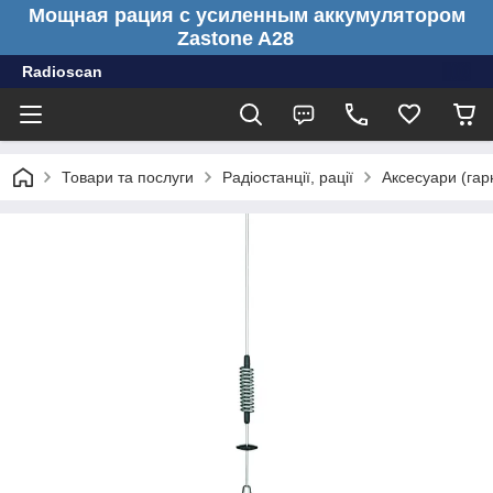
Мощная рация с усиленным аккумулятором
Zastone A28
Radioscan
Товари та послуги
Радіостанції, рації
Аксесуари (гарн