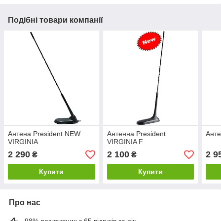
Подібні товари компанії
Антена President NEW
Антенна President
Анте
VIRGINIA
VIRGINIA F
2 290
2 100
2 9
₴
₴
Купити
Купити
Про нас