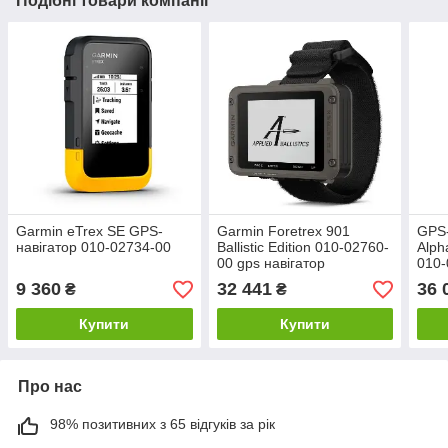
Подібні товари компанії
Garmin eTrex SE GPS-
Garmin Foretrex 901
GPS-
навігатор 010-02734-00
Ballistic Edition 010-02760-
Alph
00 gps навігатор
010-
9 360
32 441
36 
₴
₴
Купити
Купити
Про нас
98% позитивних з 65 відгуків за рік