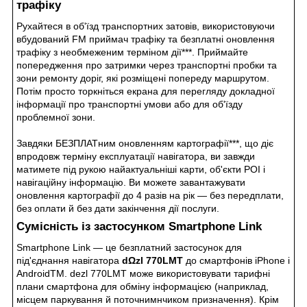
трафіку
Рухайтеся в об'їзд транспортних затовів, використовуючи
вбудований FM приймач трафіку та безплатні оновлення
трафіку з необмеженим терміном дії***. Приймайте
попередження про затримки через транспортні пробки та
зони ремонту доріг, які розміщені попереду маршрутом.
Потім просто торкніться екрана для перегляду докладної
інформації про транспортні умови або для об'їзду
проблемної зони.
Завдяки БЕЗПЛАТним оновленням картографії***, що діє
впродовж терміну експлуатації навігатора, ви завжди
матимете під рукою найактуальніші карти, об'єкти
POI
і
навігаційну інформацію. Ви можете завантажувати
оновлення картографії до 4 разів на рік — без передплати,
без оплати й без дати закінчення дії послуги.
Сумісність із застосунком Smartphone Link
Smartphone Link — це безплатний застосунок для
під'єднання навігатора
dΩzl 770LMT
до смартфонів iPhone і
AndroidTM. dezl 770LMT може використовувати тарифні
плани смартфона для обміну інформацією (наприклад,
місцем паркування й поточнимнчиком призначення). Крім