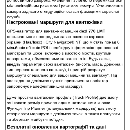
до постійного джерела живлення і з легкістю перемикайтеся
між навігаційним режимом і режимом камери. Установлення
камери заднього огляду здійснюється фахівцями сервісної
служби.
Настроювані маршрути для вантажівки
GPS-навігатор для вантажних машин
dezl 770 LMT
постачається з попередньо завантаженою карткою
України (НавЛюкс) і City Navigator® NT, що містять понад 6
мільйонів об'єктів
POI
і необхідну інформацію про основні
магістралі та шосе, включно з висотою мостів, крутими
поворотами, обмеженнями за вагою та ін. Будь ласка,
введіть параметри своєї вантажівки (висота, маса, довжина і
тип перевантаженого вантажу), і пристрій розрахує
маршрути спеціально для вашої машини та вантажу*. Під
час задання декількох пунктів призначення навігатор
запропонує найефективніший маршрут.
Дуже простий вантажний профіль (Truck Profile) дає змогу
змінювати розмір причепа одним натисканням кнопки.
Функція Trip Planner (планувальник маршрутів) дає змогу
створювати маршрути з декількох точок, а також планувати
та зберігати майбутні поїздки.
Безплатні оновлення картографії та дані