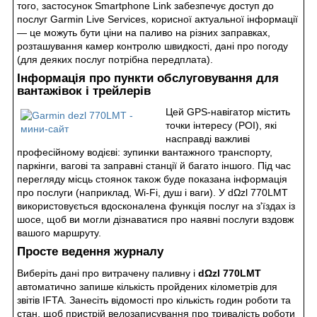
того, застосунок Smartphone Link забезпечує доступ до
послуг Garmin Live Services, корисної актуальної інформації
— це можуть бути ціни на паливо на різних заправках,
розташування камер контролю швидкості, дані про погоду
(для деяких послуг потрібна передплата).
Інформація про пункти обслуговування для
вантажівок і трейлерів
Цей GPS-навігатор містить
точки інтересу (
POI
), які
насправді важливі
професійному водієві: зупинки вантажного транспорту,
паркінги, вагові та заправні станції й багато іншого. Під час
перегляду місць стоянок також буде показана інформація
про послуги (наприклад, Wi-Fi, душ і ваги). У dΩzl 770LMT
використовується вдосконалена функція послуг на з'їздах із
шосе, щоб ви могли дізнаватися про наявні послуги вздовж
вашого маршруту.
Просте ведення журналу
Виберіть дані про витрачену паливну і
dΩzl 770LMT
автоматично запише кількість пройдених кілометрів для
звітів IFTA. Занесіть відомості про кількість годин роботи та
стан, щоб пристрій велозаписування про тривалість роботи