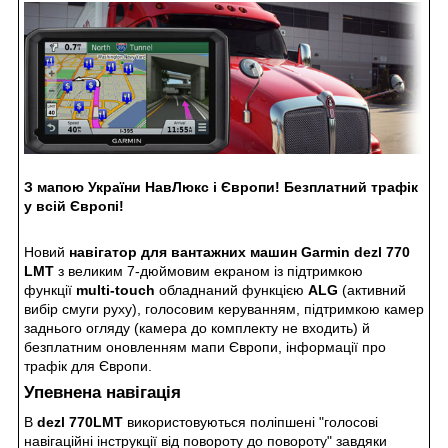
З мапою України НавЛюкс і Європи! Безплатний трафік
у всій Європі!
Новий
навігатор для вантажних машин
Garmin
dezl 770
LMT
з великим 7-дюймовим екраном із підтримкою
функції
multi-touch
обладнаний функцією
ALG
(активний
вибір смуги руху), голосовим керуванням, підтримкою камер
заднього огляду (камера до комплекту не входить) й
безплатним оновленням мапи Європи, інформації про
трафік для Європи.
Упевнена навігація
В
dezl 770LMT
використовуються поліпшені "голосові
навігаційні інструкції від повороту до повороту" завдяки