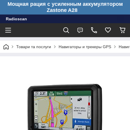
Мощная рация с усиленным аккумулятором
Zastone A28
Radioscan
Товари та послуги
Навигаторы и трекеры GPS
Навиг