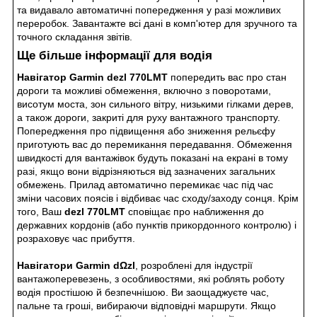
та видавало автоматичні попередження у разі можливих
переробок. Завантажте всі дані в комп'ютер для зручного та
точного складання звітів.
Ще більше інформації для водія
Навігатор Garmin dezl 770LMT
попередить вас про стан
дороги та можливі обмеження, включно з поворотами,
висотум моста, зон сильного вітру, низькими гілками дерев,
а також дороги, закриті для руху вантажного транспорту.
Попередження про підвищення або зниження рельєфу
приготують вас до перемикання передавання. Обмеження
швидкості для вантажівок будуть показані на екрані в тому
разі, якщо вони відрізняються від зазначених загальних
обмежень. Прилад автоматично перемикає час під час
зміни часових поясів і відбиває час сходу/заходу сонця. Крім
того, Ваш
dezl 770LMT
сповіщає про наближення до
державних кордонів (або пунктів прикордонного контролю) і
розраховує час прибуття.
Навігатори Garmin dΩzl
, розроблені для індустрії
вантажоперевезень, з особливостями, які роблять роботу
водія простішою й безпечнішою. Ви заощаджуєте час,
пальне та гроші, вибираючи відповідні маршрути. Якщо