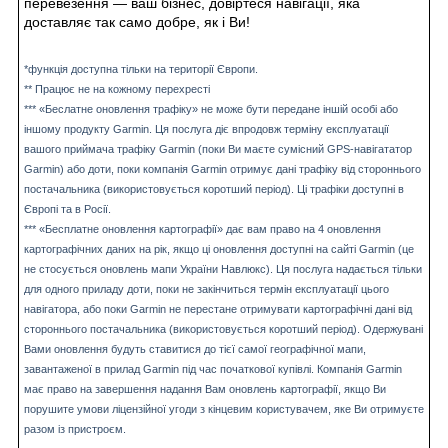
перевезення — ваш бізнес, довіртеся навігації, яка
доставляє так само добре, як і Ви!
*функція доступна тільки на території Європи.
** Працює не на кожному перехресті
*** «Беслатне оновлення трафіку» не може бути передане іншій особі або
іншому продукту Garmin. Ця послуга діє впродовж терміну експлуатації
вашого приймача трафіку Garmin (поки Ви маєте сумісний GPS-навігататор
Garmin) або доти, поки компанія Garmin отримує дані трафіку від стороннього
постачальника (використовується коротший період). Ці трафіки доступні в
Європі та в Росії.
*** «Бесплатне оновлення картографії» дає вам право на 4 оновлення
картографічних даних на рік, якщо ці оновлення доступні на сайті Garmin (це
не стосується оновлень мапи України Навлюкс). Ця послуга надається тільки
для одного приладу доти, поки не закінчиться термін експлуатації цього
навігатора, або поки Garmin не перестане отримувати картографічні дані від
стороннього постачальника (використовується коротший період). Одержувані
Вами оновлення будуть ставитися до тієї самої географічної мапи,
завантаженої в прилад Garmin під час початкової купівлі. Компанія Garmin
має право на завершення надання Вам оновлень картографії, якщо Ви
порушите умови ліцензійної угоди з кінцевим користувачем, яке Ви отримуєте
разом із пристроєм.