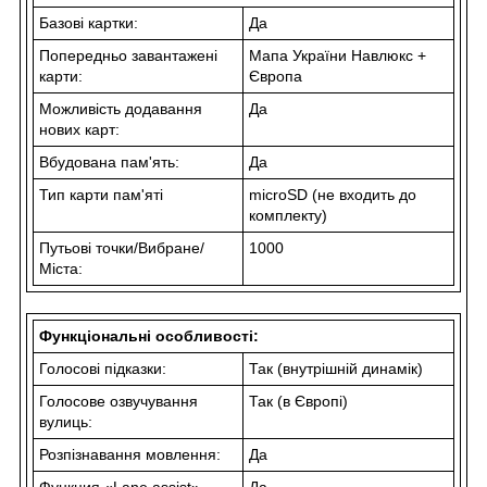
Базові картки:
Да
Попередньо завантажені
Мапа України Навлюкс +
карти:
Європа
Можливість додавання
Да
нових карт:
Вбудована пам'ять:
Да
Тип карти пам'яті
microSD
(не входить до
комплекту)
Путьові точки/Вибране/
1000
Міста:
Функціональні особливості:
Голосові підказки:
Так (внутрішній динамік)
Голосове озвучування
Так (в Європі)
вулиць:
Розпізнавання мовлення:
Да
Функция «
Lane assist
»
Да