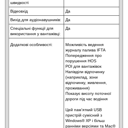
швидкості
Відеовхід
Да
Вихід для аудіонавушників:
Да
Спеціальні функції для
Да
використання у вантажівці:
Додаткові особливості:
Можливість ведення
журналу палива IFTA
Попередження про
порушення HOS
POI
для вантажівок
Напівділи відпочинку
(наприклад, зони
відпочинку, живлення,
проживання)
Показує висоту поточної
дороги під час водіння
Цей пам'яткий USB
пристрій сумісний з
Windows® XP і більш
ранніми версіями та Mac®