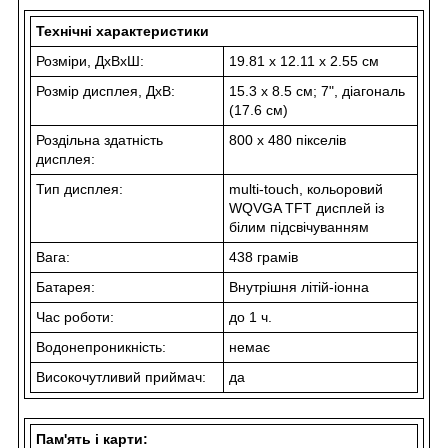
Технічні характеристики
Розміри, ДхВхШ:
19.81 x 12.11 x 2.55 см
Розмір дисплея, ДхВ:
15.3 x 8.5 см; 7", діагональ
(17.6 см)
Роздільна здатність
800 x 480 пікселів
дисплея:
Тип дисплея:
multi-touch, кольоровий
WQVGA TFT дисплей із
білим підсвічуванням
Вага:
438 грамів
Батарея:
Внутрішня літій-іонна
Час роботи:
до 1 ч.
Водонепроникність:
немає
Високочутливий приймач:
да
Пам'ять і карти: