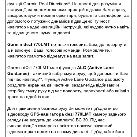
функції Garmin Real Directions*. Це прості для розуміння
інструкції, за допомогою яких пристрій підкаже Вам дорогу,
використовуючи помітні орієнтири, будівлі та світлофори. За
допомогою потужних динаміків підвищеної гучності
навігатор надає навігаційні інструкції, які чудово чутно навіть
за підвищеного шуму на дорозі.
Garmin dezl 770LMT
не тільки говорить Вам, де повернути,
а й виконує і Ваші голосові команди. Розмовляйте, і
навігатор грамотно відреагує на ваш запит.
Garmin dΩzl 770LMT має функцію
ALG (Active Lane
Guidance) -
активний вибір смуги руху, щоб допомогти Вам
під час навігації**. Функція Active Lane Guidance дає змогу
розділити екран на дві частини, заздалегідь відбиваючи
потрібну смугу руху під час повороту, перехресті або виїзді з
траси на одній із них.
Для підвищення безпеки руху Ви можете під'єднати до
відеовходу
GPS-навігатора dezl 770LMT
камеру заднього
огляду (не входить до комплекту) BC 30. Під час
синхронізації з камерою навігатор показує відзнятий
відеоматеріал прямо на своєму дисплеї. Під'єднайте його