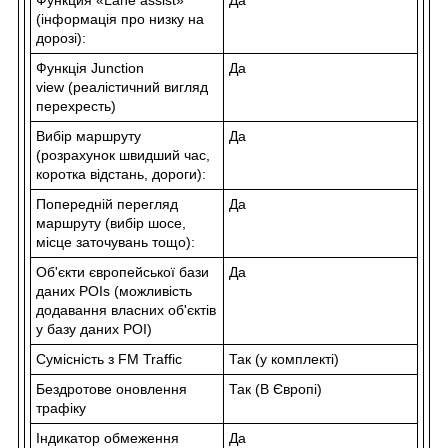
(інформація про низку на
дорозі):
Функція
Junction
Да
view
(реалістичний вигляд
перехресть)
Вибір маршруту
Да
(розрахунок швидший час,
коротка відстань, дороги):
Попередній перегляд
Да
маршруту (вибір шосе,
місце заточувань тощо):
Об'єкти європейської бази
Да
даних
POI
s (можливість
додавання власних об'єктів
у базу даних
POI
)
Сумісність з FM Traffic
Так (у комплекті)
Бездротове оновлення
Так (В Європі)
трафіку
Індикатор обмеження
Да