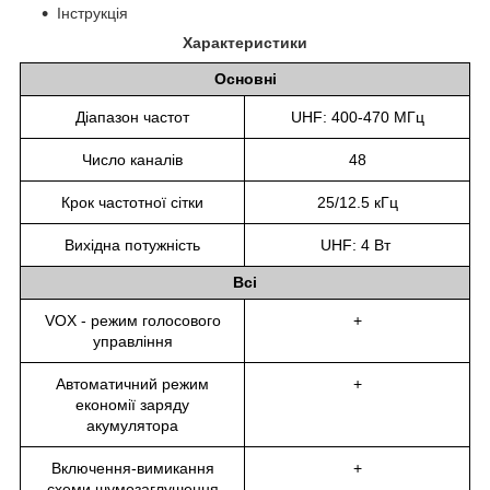
Інструкція
Характеристики
Основні
Діапазон частот
UHF: 400-470 МГц
Число каналів
48
Крок частотної сітки
25/12.5 кГц
Вихідна потужність
UHF: 4 Вт
Всі
VOX - режим голосового
+
управління
Автоматичний режим
+
економії заряду
акумулятора
Включення-вимикання
+
схеми шумозаглушення