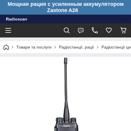
Мощная рация с усиленным аккумулятором
Zastone A28
Radioscan
Товари та послуги
Радіостанції, рації
Радіостанції ц