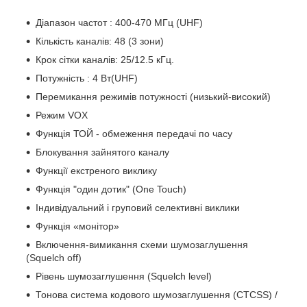
Діапазон частот : 400-470 МГц (UHF)
Кількість каналів: 48 (3 зони)
Крок сітки каналів: 25/12.5 кГц.
Потужність : 4 Вт(UHF)
Перемикання режимів потужності (низький-високий)
Режим VOX
Функція ТОЙ - обмеження передачі по часу
Блокування зайнятого каналу
Функції екстреного виклику
Функція "один дотик" (One Touch)
Індивідуальний і груповий селективні виклики
Функція «монітор»
Включення-вимикання схеми шумозаглушення
(Squelch off)
Рівень шумозаглушення (Squelch level)
Тонова система кодового шумозаглушення (CTCSS) /