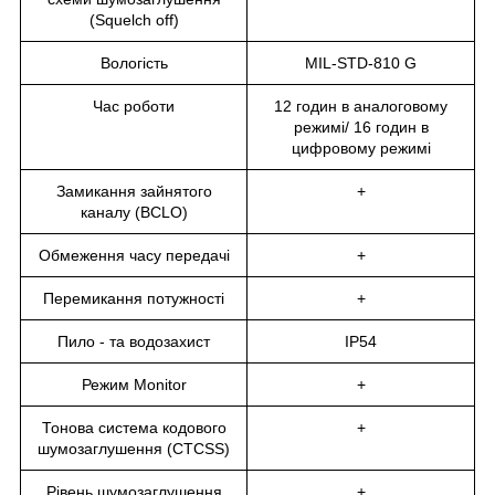
(Squelch off)
Вологість
MIL-STD-810 G
Час роботи
12 годин в аналоговому
режимі/ 16 годин в
цифровому режимі
Замикання зайнятого
+
каналу (BCLO)
Обмеження часу передачі
+
Перемикання потужності
+
Пило - та водозахист
IP54
Режим Monitor
+
Тонова система кодового
+
шумозаглушення (CTCSS)
Рівень шумозаглушення
+