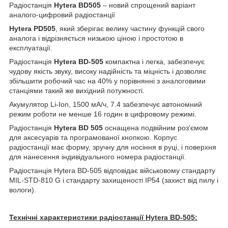
Радіостанція
Hytera BD505
– новий спрощений варіант
аналого-цифровий радіостанції
Hytera РD505
, який зберігає велику частину функцій свого
аналога і відрізняється низькою ціною і простотою в
експлуатації.
Радіостанція
Hytera ВD-505
компактна і легка, забезпечує
чудову якість звуку, високу надійність та міцність і дозволяє
збільшити робочий час на 40% у порівнянні з аналоговими
станціями такий же вихідний потужності.
Акумулятор Li-Ion, 1500 мА/ч, 7.4 забезпечує автономний
режим роботи не менше 16 годин в цифровому режимі.
Радіостанція
Hytera ВD 505
оснащена подвійним роз'ємом
для аксесуарів та програмованої кнопкою. Корпус
радіостанції має форму, зручну для носіння в руці, і поверхня
для нанесення індивідуального номера радіостанції.
Радіостанція Hytera ВD-505 відповідає військовому стандарту
MIL-STD-810 G і стандарту захищеності IP54 (захист від пилу і
вологи).
Технічні характеристики радіостанції Hytera BD-505: