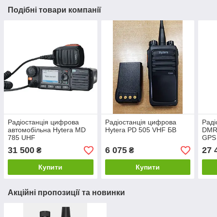
Подібні товари компанії
Радіостанція цифрова
Радіостанція цифрова
Раді
автомобільна Hytera MD
Hytera PD 505 VHF БВ
DMR
785 UHF
GPS
31 500
6 075
27 
₴
₴
Купити
Купити
Акційні пропозиції та новинки