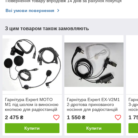
Повернення товару впродовж 14 днів за рахунок покупця
Всі умови повернення
З цим товаром також замовляють
Гарнітура Expert MOTO
Гарнітура Expert EX-V2M1
Гарн
M1 під шолом із виносною
2-дротова прихованого
3-др
кнопкою для радіостанцій
носіння для радіостанцій
носі
Motorola/Hytera/Zastone/Senhaix
Motorola/Hytera/Zastone
Moto
2 475
1 550
1 7
₴
₴
Купити
Купити