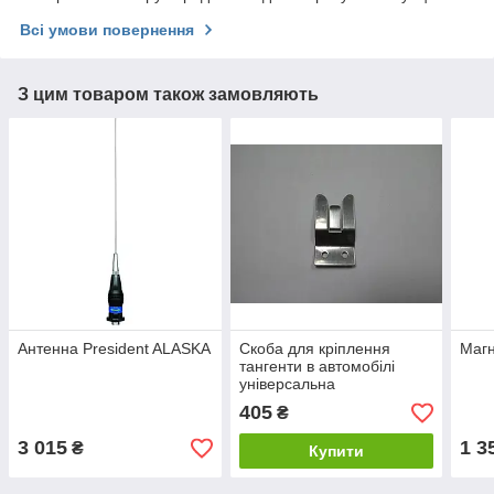
Всі умови повернення
З цим товаром також замовляють
Антенна President ALASKA
Скоба для кріплення
Магн
тангенти в автомобілі
універсальна
405
₴
3 015
1 3
₴
Купити