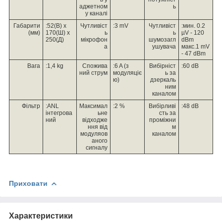
аджетном
ь
у каналі
Габарити
:52(В) x
Чутливіст
:3 mV
Чутливіст
:мин. 0.2
(мм)
170(Ш) x
ь
ь
µV - 120
250(Д)
мікрофон
шумозагл
dBm
а
ушувача
макс.1 mV
- 47 dBm
Вага
:1,4 kg
Спожива
:6 A (з
Вибірніст
:60 dB
ний струм
модуляціє
ь за
ю)
дзеркаль
ним
каналом
Фільтр
:ANL
Максимал
:2 %
Вибірливі
:48 dB
інтегрова
ьне
сть за
ний
відходже
проміжни
ння від
м
модуляов
каналом
аного
сигналу
Приховати
Характеристики