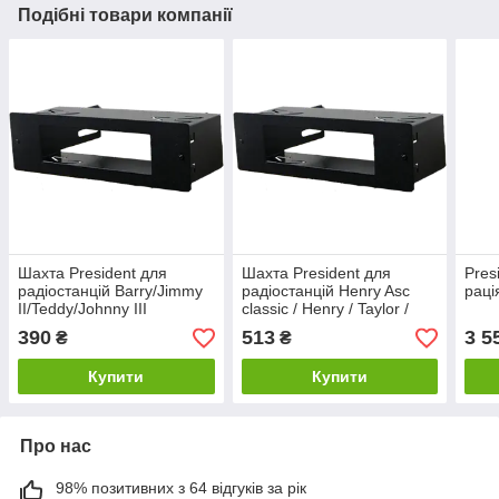
Подібні товари компанії
Шахта President для
Шахта President для
Pres
радіостанцій Barry/Jimmy
радіостанцій Henry Asc
раці
II/Teddy/Johnny III
classic / Henry / Taylor /
ASC/Tuman ASC/Harry III
Walker / Stabo 4006
390
513
3 5
₴
₴
ASC
Купити
Купити
Про нас
98% позитивних з 64 відгуків за рік