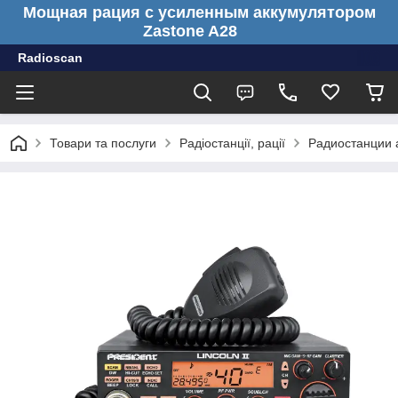
Мощная рация с усиленным аккумулятором
Zastone A28
Radioscan
Товари та послуги
Радіостанції, рації
Радиостанции 