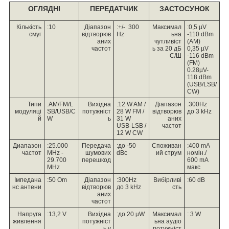
ОГЛЯДНІ
ПЕРЕДАТЧИК
ЗАСТОСУНОК
Кількість
:10
Діапазон
:+/- 300
Максимал
:0,5 µV
смуг
відтворюв
Hz
ьна
-110 dBm
аних
чутливіст
(AM)
частот
ь за 20 дБ
0,35 µV
С/Ш
-116 dBm
(FM)
0.28µV-
118 dBm
(USB/LSB/
CW)
Типи
:AM/FM/L
Вихідна
:12 W AM /
Діапазон
:300Hz
модуляці
SB/USB/C
потужніст
28 W FM /
відтворюв
до 3 kHz
й
W
ь
31 W
аних
USB-LSB /
частот
12 W CW
Диапазон
:25.000
Передача
:до -50
Споживан
:400 mA
частот
MHz -
шумових
dBс
ий струм
номін./
29.700
перешкод
600 mA
MHz
макс
Імпедана
:50 Om
Діапазон
:300Hz
Вибірливі
:60 dB
нс антени
відтворюв
до 3 kHz
сть
аних
частот
Напруга
:13,2 V
Вихідна
:до 20 µW
Максимал
: 3 W
живлення
потужніст
ьна аудіо
ь у
потужніст