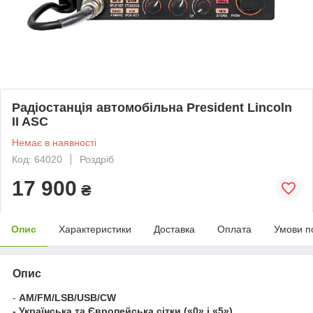
Радіостанція автомобільна President Lincoln
II ASC
Немає в наявності
Код: 64020
Роздріб
17 900
₴
Опис
Характеристики
Доставка
Оплата
Умови п
Опис
-
AM/FM/LSB/USB/CW
- Українська та Європейська сітки («0» і «5»)