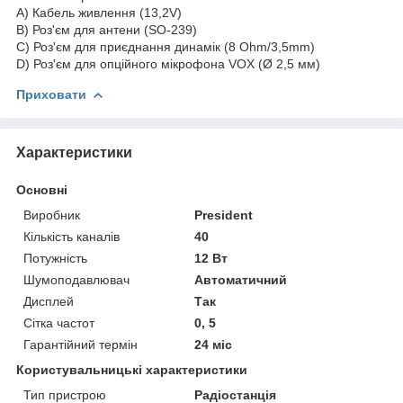
A) Кабель живлення (13,2V)
B) Роз'єм для антени (SO-239)
C) Роз'єм для приєднання динамік (8 Ohm/3,5mm)
D) Роз'єм для опційного мікрофона VOX (Ø 2,5 мм)
Приховати
Характеристики
Основні
Виробник
President
Кількість каналів
40
Потужність
12 Вт
Шумоподавлювач
Автоматичний
Дисплей
Так
Сітка частот
0, 5
Гарантійний термін
24 міс
Користувальницькі характеристики
Тип пристрою
Радіостанція