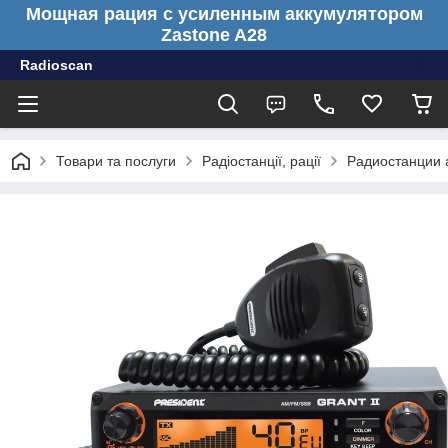
Мощная рация с усиленным аккумулятором
Zastone A28
Radioscan
Товари та послуги
Радіостанції, рації
Радиостанции 