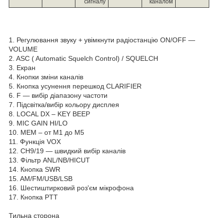
сигналу
каналом
1. Регулювання звуку + увімкнути радіостанцію ON/OFF —
VOLUME
2. ASC ( Automatic Squelch Control) / SQUELCH
3. Екран
4. Кнопки зміни каналів
5. Кнопка усунення перешкод CLARIFIER
6. F — вибір діапазону частоти
7. Підсвітка/вибір кольору дисплея
8. LOCAL DX – KEY BEEP
9. MIC GAIN HI/LO
10. MЕM – от M1 до M5
11. Функція VOX
12. CH9/19 — швидкий вибір каналів
13. Фільтр ANL/NB/HICUT
14. Кнопка SWR
15. AM/FM/USB/LSB
16. Шестиштирковий роз'єм мікрофона
17. Кнопка PTT
Тильна сторона