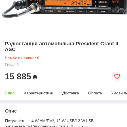
Радіостанція автомобільна President Grant II
ASC
Немає в наявності
Роздріб
15 885
₴
Опис
Характеристики
Доставка
Оплата
Умови п
Опис
Потужність — 4 W АМ/FM/, 12 W USB/12 W LSB.
Українська та Європейська сітки. («0» і «5»)