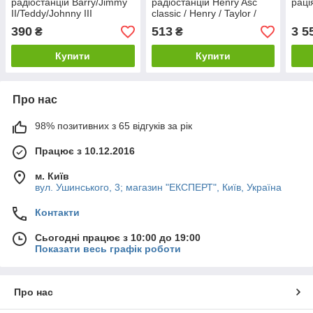
радіостанцій Barry/Jimmy
радіостанцій Henry Asc
раці
II/Teddy/Johnny III
classic / Henry / Taylor /
ASC/Tuman ASC/Harry III
Walker / Stabo 4006
390
513
3 5
₴
₴
ASC
Купити
Купити
Про нас
98% позитивних з 65 відгуків за рік
Працює з 10.12.2016
м. Київ
вул. Ушинського, 3; магазин "ЕКСПЕРТ", Київ, Україна
Контакти
Сьогодні працює з 10:00 до 19:00
Показати весь графік роботи
Про нас