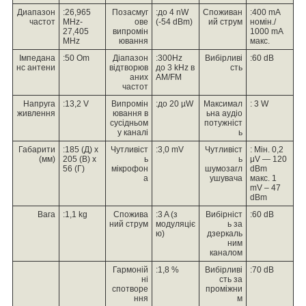
Диапазон
:26,965
Позасмуг
:до 4 nW
Споживан
:400 mA
частот
MHz-
ове
(-54 dBm)
ий струм
номін./
27,405
випромін
1000 mA
MHz
ювання
макс.
Імпедана
:50 Om
Діапазон
:300Hz
Вибірливі
:60 dB
нс антени
відтворюв
до 3 kHz в
сть
аних
AM/FM
частот
Напруга
:13,2 V
Випромін
:до 20 µW
Максимал
: 3 W
живлення
ювання в
ьна аудіо
сусідньом
потужніст
у каналі
ь
Габарити
:185 (Д) х
Чутливіст
:3,0 mV
Чутливіст
: Мін. 0,2
(мм)
205 (В) х
ь
ь
μV — 120
56 (Г)
мікрофон
шумозагл
dBm
а
ушувача
макс. 1
mV – 47
dBm
Вага
:1,1 kg
Спожива
:3 A (з
Вибірніст
:60 dB
ний струм
модуляціє
ь за
ю)
дзеркаль
ним
каналом
Гармоній
:1,8 %
Вибірливі
:70 dB
ні
сть за
спотворе
проміжни
ння
м