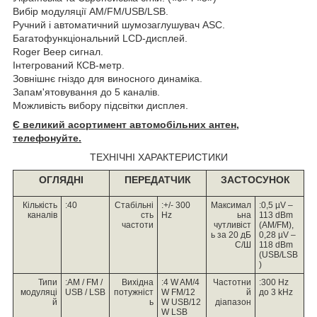
Вибір модуляції AM/FM/USB/LSB.
Ручний і автоматичний шумозаглушувач ASC.
Багатофункціональний LCD-дисплей.
Roger Beep сигнал.
Інтегрований КСВ-метр.
Зовнішнє гніздо для виносного динаміка.
Запам'ятовування до 5 каналів.
Можливість вибору підсвітки дисплея.
Є великий асортимент автомобільних антен,
телефонуйте.
ТЕХНІЧНІ ХАРАКТЕРИСТИКИ
ОГЛЯДНІ
ПЕРЕДАТЧИК
ЗАСТОСУНОК
Кількість
:40
Стабільні
:+/- 300
Максимал
:0,5 µV –
каналів
сть
Hz
ьна
113 dBm
частоти
чутливіст
(AM/FM),
ь за 20 дБ
0,28 µV –
С/Ш
118 dBm
(USB/LSB
)
Типи
:АМ / FM /
Вихідна
:4 W AM/4
Частотни
:300 Hz
модуляці
USB / LSB
потужніст
W FM/12
й
до 3 kHz
й
ь
W USB/12
діапазон
W LSB