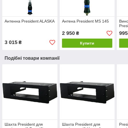
Антенна President ALASKA
Антена President MS 145
Вино
Pres
2 950
995
₴
3 015
₴
Купити
Подібні товари компанії
Шахта President для
Шахта President для
Pres