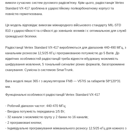
вимоги сучасних систем рухомого радіозв'язку. Крім цього, радіостанція Vertex
Standard VX-417 зроблена в ударостійкому полікарбонатному корпусі та
повністю герметизована.
Ця модель відповідає вимогам міжнародного військового стандарту MIL-STD
810 з ударостійкості та стійкості до зовнішніх впливів і є оптимальною для служб
громадської безпеки.
Радіостанції Vertex Standard VX-417 виробляються для діапазонів 440-490 МГц, з
канальним розносом 12,5/25 КГц і програмованою потужністю до 5 Ватів. До
відмітних особливостей радіостанцій треба віднести вбудовану можливість
шифрування мовлення, 5 тональний сигналінг різних форматів, багаторежимне
сканування. Сумісна із системою SmarTrunk.
Вага моделі лише 365 г з акумулятором FNB — V57IS за габаритів 58*120*31
мм.
Функціональні особливості радіостанцій Vertex Standard VX-417
- Робочий діапазон частот: 440-470 МГц;
- Вихідна потужність передавача 1/5 Вт;
- 32 канали з можливістю групу у 2 банки по 16 каналів;
- 2 програмовані кнопки;
- Індивідуальне програмування міжканального розносу 12.5/25 кГц для кожного з