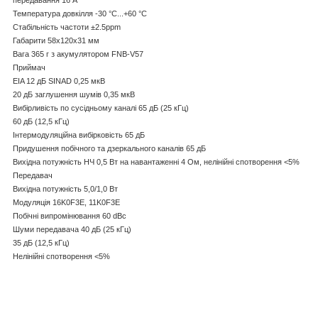
Температура довкілля -30 °C...+60 °C
Стабільність частоти ±2.5ppm
Габарити 58х120х31 мм
Вага 365 г з акумулятором FNB-V57
Приймач
EIA 12 дБ SINAD 0,25 мкВ
20 дБ заглушення шумів 0,35 мкВ
Вибірливість по сусідньому каналі 65 дБ (25 кГц)
60 дБ (12,5 кГц)
Інтермодуляційна вибірковість 65 дБ
Придушення побічного та дзеркального каналів 65 дБ
Вихідна потужність НЧ 0,5 Вт на навантаженні 4 Ом, нелінійні спотворення <5%
Передавач
Вихідна потужність 5,0/1,0 Вт
Модуляція 16K0F3E, 11K0F3E
Побічні випромінювання 60 dBc
Шуми передавача 40 дБ (25 кГц)
35 дБ (12,5 кГц)
Нелінійні спотворення <5%