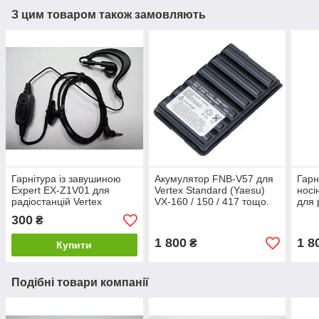
З цим товаром також замовляють
Гарнітура із завушиною
Акумулятор FNB-V57 для
Гарн
Expert EX-Z1V01 для
Vertex Standard (Yaesu)
носі
радіостанцій Vertex
VX-160 / 150 / 417 тощо.
для 
Standard/ Yaesu
Stan
300
₴
1 800
1 8
₴
Купити
Подібні товари компанії