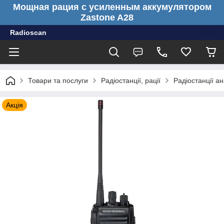
Мощная рация с усиленным аккумулятором
Zastone A28
Radioscan
Товари та послуги
Радіостанції, рації
Радіостанції ан
Акція