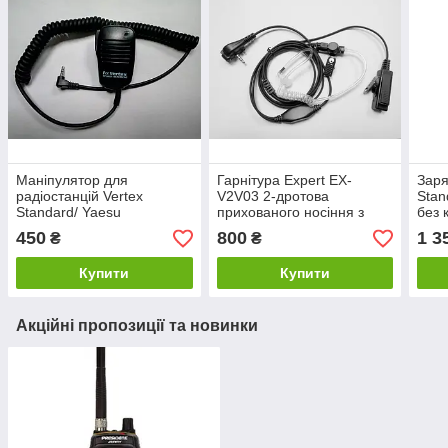
Маніпулятор для
Гарнітура Expert EX-
Заря
радіостанцій Vertex
V2V03 2-дротова
Stan
Standard/ Yaesu
прихованого носіння з
без 
гвинтами для радіостанцій
450
800
1 3
₴
₴
Vertex Standard/ Yaesu
Купити
Купити
Акційні пропозиції та новинки