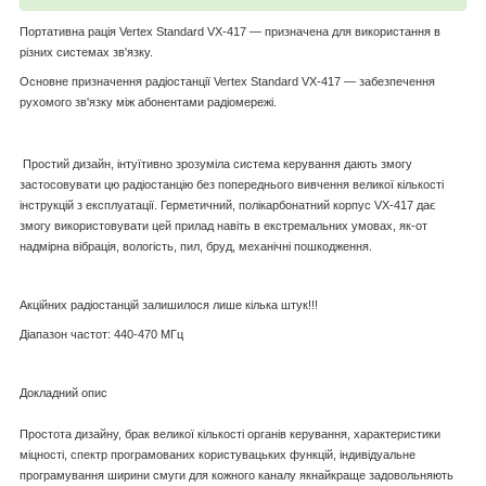
Портативна рація Vertex Standard VX-417 — призначена для використання в
різних системах зв'язку.
Основне призначення радіостанції Vertex Standard VX-417 — забезпечення
рухомого зв'язку між абонентами радіомережі.
Простий дизайн, інтуїтивно зрозуміла система керування дають змогу
застосовувати цю радіостанцію без попереднього вивчення великої кількості
інструкцій з експлуатації. Герметичний, полікарбонатний корпус VX-417 дає
змогу використовувати цей прилад навіть в екстремальних умовах, як-от
надмірна вібрація, вологість, пил, бруд, механічні пошкодження.
Акційних радіостанцій залишилося лише кілька штук!!!
Діапазон частот: 440-470 МГц
Докладний опис
Простота дизайну, брак великої кількості органів керування, характеристики
міцності, спектр програмованих користувацьких функцій, індивідуальне
програмування ширини смуги для кожного каналу якнайкраще задовольняють