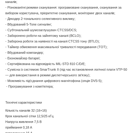
каналів;
- Різноманітні режими сканування: програмоване сканування, сканування за
вибором користувача, пріоритетне сканування, моніторинг двох каналів;
- Декодер 2-тонального селективного виклику;
- Вбудований 5-Tone сигналінг;
- Субтональний шумозаглушувач CTCSS/DCS;
- Заборонено роботи на зайнятому каналі (BCLO);
- Заборона роботи за наявності на каналі CTCSS тону (BTLO);
- Таймер обмеження максимальної тривалості передавання (TOT);
- Вбудований компандер;
- Економайзер батареї;
- Сертифікована на відповідність MIL-STD 810 C/D/E;
- Сумісна із системою SmarTrunk II (під час встановлення логічної плати VTP-50
— для використання в режимі диспетчерського зв'язку);
- Можливість під'єднання цифрового магнітофона (опція DVS-5);
- Програмування з комп'ютера;
Технічні характеристики
Кількість каналів 32 (16+16)
Крок канальної сітки 12,5/25 кГц
Напруга живлення 7,5 В
приймання 0,18 А
передавання 16 А