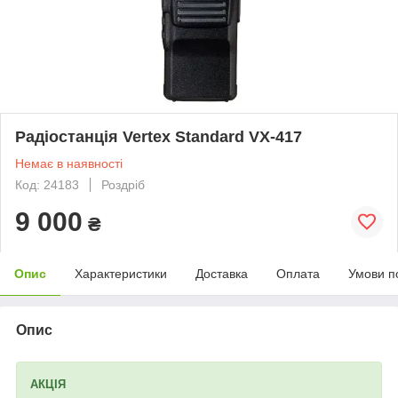
Радіостанція Vertex Standard VX-417
Немає в наявності
Код: 24183
Роздріб
9 000
₴
Опис
Характеристики
Доставка
Оплата
Умови п
Опис
АКЦІЯ