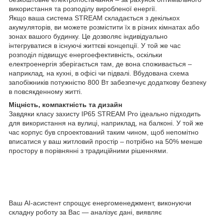
використання та розподілу виробленої енергії.
Якщо ваша система STREAM складається з декількох
акумуляторів, ви можете розмістити їх в різних кімнатах або
зонах вашого будинку. Це дозволяє індивідуально
інтегруватися в існуючі життєві концепції. У той же час
розподіл підвищує енергоефективність, оскільки
електроенергія зберігається там, де вона споживається –
наприклад, на кухні, в офісі чи підвалі. Вбудована схема
запобіжників потужністю 800 Вт забезпечує додаткову безпеку
в повсякденному житті.
Міцність, компактність та дизайн
Завдяки класу захисту IP65 STREAM Pro ідеально підходить
для використання на вулиці, наприклад, на балконі. У той же
час корпус був спроектований таким чином, щоб непомітно
вписатися у ваш житловий простір – потрібно на 50% менше
простору в порівнянні з традиційними рішеннями.
Ваш AI-асистент спрощує енергоменеджмент, виконуючи
складну роботу за Вас — аналізує дані, виявляє