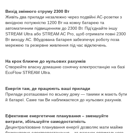
Вихід змінного струму 2300 Вт
Живіть два прилади незалежно через подвійні AC-розетки з
вихідною потужністю 1200 Вт на кожну батарею та
автоматичним підвищенням до 2300 Вт. Під’єднайте іншу
STREAM Ultra або STREAM AC Pro, щоб отримати повні 2300
Вт виходу AC. Вбудована батарея забезпечує роботу поза
мережею та резервне живлення під час відключень.
На крок ближче до нульових рахунків
Створюйте власну домашню сонячну електростанцію на базі
EcoFlow STREAM Ultra.
Енергія там, де працюють ваші прилади
Прилади розташовані по всьому дому — такими ж мають бути
й батареї. Саме так Ви наближаєтеся до нульових рахунків.
Ефективне енергетичне планування – зменшуйте
витрати, збільшуйте самодостатність
Децентралізоване планування енергії дозволяє мати майже
безкоштовне електропостачання – за рахунок оптимального