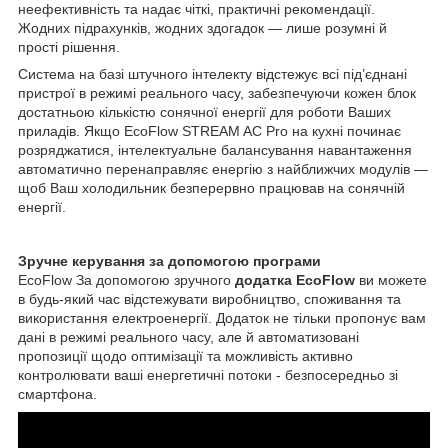
неефективність та надає чіткі, практичні рекомендації.
Жодних підрахунків, жодних здогадок — лише розумні й
прості рішення.
Система на базі штучного інтелекту відстежує всі під’єднані
пристрої в режимі реального часу, забезпечуючи кожен блок
достатньою кількістю сонячної енергії для роботи Ваших
приладів. Якщо EcoFlow STREAM AC Pro на кухні починає
розряджатися, інтелектуальне балансування навантаження
автоматично перенаправляє енергію з найближчих модулів —
щоб Ваш холодильник безперервно працював на сонячній
енергії.
Зручне керування за допомогою програми
EcoFlow За допомогою зручного
додатка EcoFlow
ви можете
в будь-який час відстежувати виробництво, споживання та
використання електроенергії. Додаток не тільки пропонує вам
дані в режимі реального часу, але й автоматизовані
пропозиції щодо оптимізації та можливість активно
контролювати ваші енергетичні потоки - безпосередньо зі
смартфона.