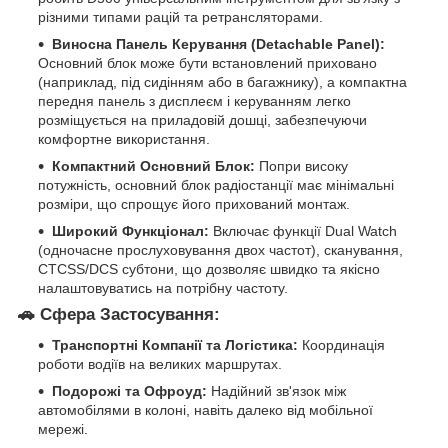
різними типами рацій та ретрансляторами.
Виносна Панель Керування (Detachable Panel):
Основний блок може бути встановлений приховано
(наприклад, під сидінням або в багажнику), а компактна
передня панель з дисплеєм і керуванням легко
розміщується на приладовій дошці, забезпечуючи
комфортне використання.
Компактний Основний Блок:
Попри високу
потужність, основний блок радіостанції має мінімальні
розміри, що спрощує його прихований монтаж.
Широкий Функціонал:
Включає функції Dual Watch
(одночасне прослуховування двох частот), сканування,
CTCSS/DCS субтони, що дозволяє швидко та якісно
налаштовуватись на потрібну частоту.
🚗 Сфера Застосування:
Транспортні Компанії та Логістика:
Координація
роботи водіїв на великих маршрутах.
Подорожі та Офроуд:
Надійний зв'язок між
автомобілями в колоні, навіть далеко від мобільної
мережі.