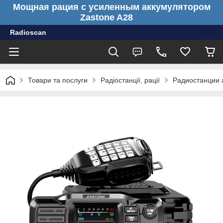
Мощная рация с усиленным аккумулятором
Zastone A28
Radioscan
Товари та послуги
Радіостанції, рації
Радиостанции 