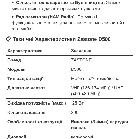
Сільське господарство та Будівництво:
Зв'язок
між технікою та диспетчерськими пунктами.
Радіоаматори (HAM Radio):
Потужна і
функціональна станція для розширення можливостей в
автомобілі.
📋 Технічні Характеристики Zastone D500
Характеристика
Значення
Бренд
ZASTONE
Модель
D500
Тип радіостанції
Мобільна/Автомобільна
Діапазони частот
VHF (136-174 МГц) / UHF
(400-480 МГц)
Вихідна потужність (макс.)
25 Вт
Кількість каналів
200
Особливості конструкції
Виносна (Знімна) передня
панель
Дисплей
кольоровий