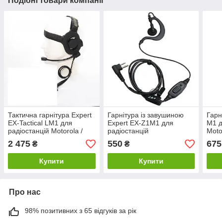
Подібні товари компанії
Тактична гарнітура Expert
Гарнітура із завушиною
Гарн
EX-Tactical LM1 для
Expert EX-Z1M1 для
M1 д
радіостанцій Motorola /
радіостанцій
Moto
Hytera / Zastone
Motorola/Hytera/Zastone
2 475
550
675
₴
₴
Купити
Купити
Про нас
98% позитивних з 65 відгуків за рік