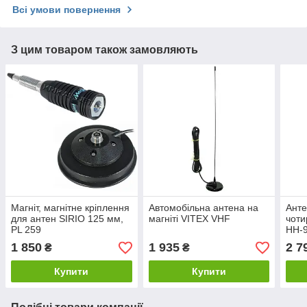
Всі умови повернення
З цим товаром також замовляють
Магніт, магнітне кріплення
Автомобільна антена на
Анте
для антен SIRIO 125 мм,
магніті VITEX VHF
чоти
PL 259
HH-9
1 850
1 935
2 7
₴
₴
Купити
Купити