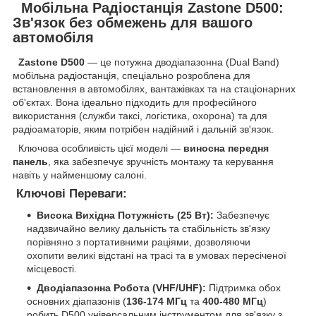
Мобільна Радіостанція Zastone D500:
Зв'язок без обмежень для вашого
автомобіля
Zastone D500
— це потужна дводіапазонна (Dual Band)
мобільна радіостанція, спеціально розроблена для
встановлення в автомобілях, вантажівках та на стаціонарних
об'єктах. Вона ідеально підходить для професійного
використання (служби таксі, логістика, охорона) та для
радіоаматорів, яким потрібен надійний і дальній зв'язок.
Ключова особливість цієї моделі —
виносна передня
панель
, яка забезпечує зручність монтажу та керування
навіть у найменшому салоні.
Ключові Переваги:
Висока Вихідна Потужність (25 Вт):
Забезпечує
надзвичайно велику дальність та стабільність зв'язку
порівняно з портативними раціями, дозволяючи
охопити великі відстані на трасі та в умовах пересіченої
місцевості.
Дводіапазонна Робота (VHF/UHF):
Підтримка обох
основних діапазонів (
136-174 МГц
та
400-480 МГц
)
робить D500 універсальним інструментом для зв'язку з