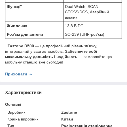
Функції
Dual Watch, SCAN,
CTCSS/DCS, Аварійний
виклик
Живлення
13.8 В DC
Роз'єм для антени
SO-239 (UHF-роз'єм)
Zastone D500
— це професійний рівень зв'язку,
інтегрований у ваш автомобіль.
Забезпечте собі
максимальну дальність і надійність
— замовляйте цю
мобільну станцію вже сьогодні!
Приховати
Характеристики
Основні
Виробник
Zastone
Країна виробник
Китай
Тип
Радіостанція стаціонарна