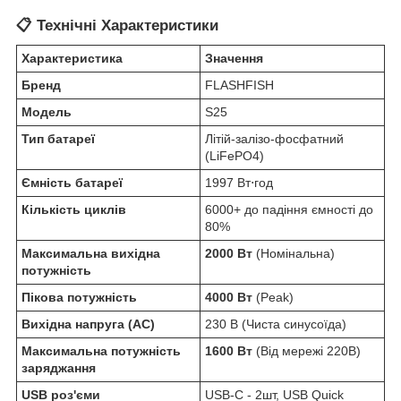
📋 Технічні Характеристики
Характеристика
Значення
Бренд
FLASHFISH
Модель
S25
Тип батареї
Літій-залізо-фосфатний
(LiFePO4)
Ємність батареї
1997 Вт⋅год
Кількість циклів
6000+ до падіння ємності до
80%
Максимальна вихідна
2000 Вт
(Номінальна)
потужність
Пікова потужність
4000 Вт
(Peak)
Вихідна напруга (AC)
230 В (Чиста синусоїда)
Максимальна потужність
1600 Вт
(Від мережі 220В)
заряджання
USB роз'єми
USB-C - 2шт, USB Quick