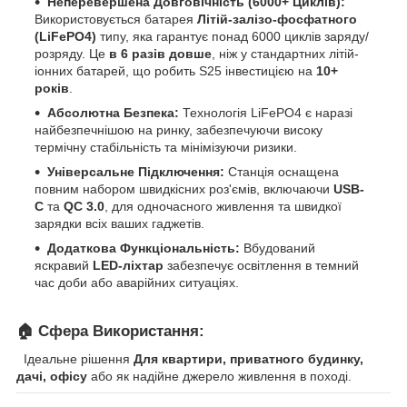
Неперевершена Довговічність (6000+ Циклів):
Використовується батарея
Літій-залізо-фосфатного
(LiFePO4)
типу, яка гарантує понад 6000 циклів заряду/
розряду. Це
в 6 разів довше
, ніж у стандартних літій-
іонних батарей, що робить S25 інвестицією на
10+
років
.
Абсолютна Безпека:
Технологія LiFePO4 є наразі
найбезпечнішою на ринку, забезпечуючи високу
термічну стабільність та мінімізуючи ризики.
Універсальне Підключення:
Станція оснащена
повним набором швидкісних роз'ємів, включаючи
USB-
C
та
QC 3.0
, для одночасного живлення та швидкої
зарядки всіх ваших гаджетів.
Додаткова Функціональність:
Вбудований
яскравий
LED-ліхтар
забезпечує освітлення в темний
час доби або аварійних ситуаціях.
🏠 Сфера Використання:
Ідеальне рішення
Для квартири, приватного будинку,
дачі, офісу
або як надійне джерело живлення в поході.