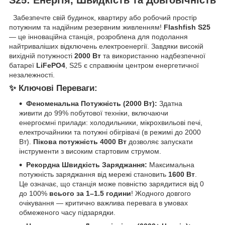
Забезпечте свій будинок, квартиру або робочий простір
потужним та надійним резервним живленням!
Flashfish S25
— це інноваційна станція, розроблена для подолання
найтриваліших відключень електроенергії. Завдяки високій
вихідній потужності
2000 Вт
та використанню надбезпечної
батареї
LiFePO4
, S25 є справжнім центром енергетичної
незалежності.
✨ Ключові Переваги:
Феноменальна Потужність (2000 Вт):
Здатна
живити до 99% побутової техніки, включаючи
енергоємні прилади: холодильники, мікрохвильові печі,
електрочайники та потужні обігрівачі (в режимі до 2000
Вт).
Пікова потужність 4000 Вт
дозволяє запускати
інструменти з високим стартовим струмом.
Рекордна Швидкість Заряджання:
Максимальна
потужність заряджання від мережі становить
1600 Вт
.
Це означає, що станція може повністю зарядитися від 0
до 100%
всього за 1–1.5 години
! Жодного довгого
очікування — критично важлива перевага в умовах
обмеженого часу підзарядки.