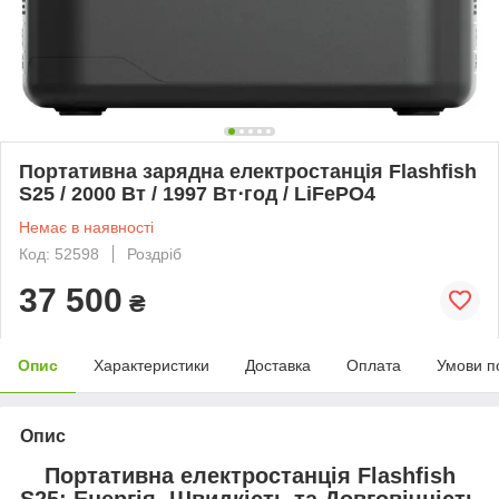
Портативна зарядна електростанція Flashfish
S25 / 2000 Вт / 1997 Вт⋅год / LiFePO4
Немає в наявності
Код: 52598
Роздріб
37 500
₴
Опис
Характеристики
Доставка
Оплата
Умови п
Опис
Портативна електростанція Flashfish
S25: Енергія, Швидкість та Довговічність