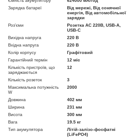
Ємність акумулятору
624000 мА/год
Зарядка батареї
Від мережі, Від сонячної
енергія, Від автомобільної
зарядки
Роз'єми
Розетка AC 220В, USB-A,
USB-C
Вихідна напруга
220 В
Вхідна напруга
220 В
Колір корпусу
Графітовий
Гарантійний термін
12 міс
Кількість пристроїв, що
12
заряджаються
Кількість розеток
3
Максимальна потужність
2000
W
Довжина
402 мм
Ширина
231 мм
Висота
300 мм
Вага
19.5 кг
Тип акумулятора
Літій-залізо-фосфатні
(LiFePO4)