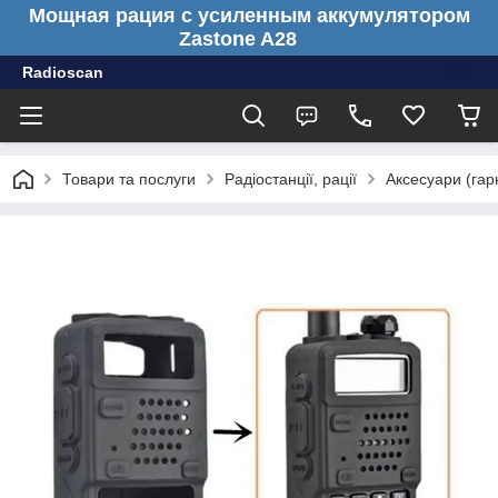
Мощная рация с усиленным аккумулятором
Zastone A28
Radioscan
Товари та послуги
Радіостанції, рації
Аксесуари (гарн