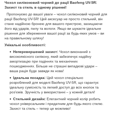
Чохол силіконовий чорний до рації Baofeng UV-5R:
Захист та стиль в одному рішенні!
Пропонуємо до вашої уваги – чохол силіконовий чорний для
рації Baofeng UV-5R! Цей аксесуар не просто стильний, він
стане надійною бронею для вашого пристрою, захищаючи
його від ударів, пилу та вологи. Якщо ви шукаєте ідеальне
рішення для збереження вашої рації за будь-яких умов – ви
на правильному шляху!
Унікальні особливості:
Неперевершений захист:
Чохол виконаний з
високоякісного силікону, який забезпечує надійну
амортизацію при падіннях та механічних
пошкодженнях. Більше не страшні випадкові удари –
ваша рація буде завжди як нова!
Ідеальна посадка:
Цей чохол спеціально
розроблений для моделі Baofeng UV-5R, що гарантує
ідеальну сумісність та легкий доступ до всіх кнопок та
роз'ємів. Зручність у використанні – у кожній деталі!
Стильний дизайн:
Елегантний чорний колір робить
чохол універсальним і придатним для будь-якого стилю.
Захист та стиль – тепер це можливо!