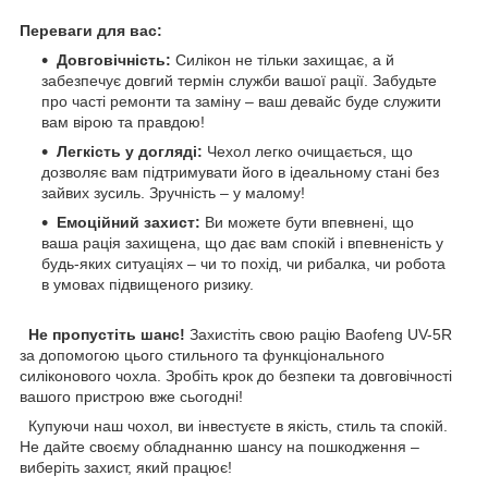
Переваги для вас:
Довговічність:
Силікон не тільки захищає, а й
забезпечує довгий термін служби вашої рації. Забудьте
про часті ремонти та заміну – ваш девайс буде служити
вам вірою та правдою!
Легкість у догляді:
Чехол легко очищається, що
дозволяє вам підтримувати його в ідеальному стані без
зайвих зусиль. Зручність – у малому!
Емоційний захист:
Ви можете бути впевнені, що
ваша рація захищена, що дає вам спокій і впевненість у
будь-яких ситуаціях – чи то похід, чи рибалка, чи робота
в умовах підвищеного ризику.
Не пропустіть шанс!
Захистіть свою рацію Baofeng UV-5R
за допомогою цього стильного та функціонального
силіконового чохла. Зробіть крок до безпеки та довговічності
вашого пристрою вже сьогодні!
Купуючи наш чохол, ви інвестуєте в якість, стиль та спокій.
Не дайте своєму обладнанню шансу на пошкодження –
виберіть захист, який працює!