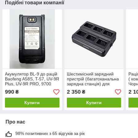
Подібні товари компанії
Акумулятор BL-9 до рацій
Шестимісний зарядний
Раці
Baofeng A58S, T-57, UV-9R
пристрій (багатоканальна
( ко
Plus, UV-9R PRO, 9700
зарядна станція) для
Чор
рацій Baofeng UV-5R
990
2 350
2 1
₴
₴
Купити
Купити
Про нас
98% позитивних з 65 відгуків за рік