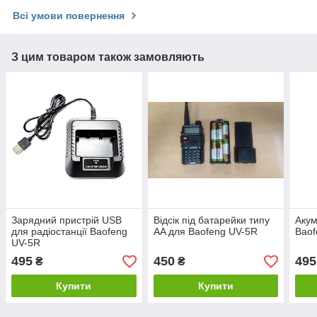
Всі умови повернення
З цим товаром також замовляють
Зарядний пристрій USB
Відсік під батарейки типу
Акум
для радіостанції Baofeng
AA для Baofeng UV-5R
Baof
UV-5R
495
450
495
₴
₴
Купити
Купити