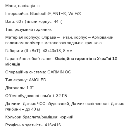
Мапи, навігація: є
Інтерфейси: Bluetooth®, ANT+®, Wi-Fi®
Вага: 60 ​​г (тільки корпус: 44 г)
Тип: розумний годинник
Матеріал корпусу: Оправа – Титан, корпус – Армований
волокном полімер з металевою задньою кришкою
Габарити (ШхВхТ): 43x43x13, 8 мм
Гарантійне зобов'язання:
Офіційна гарантія в Україні 12
місяців
Операційна система: GARMIN OC
Тип екрану: AMOLED
Діагональ: 1.3"
Об'єм вбудованої пам'яті: 32 ГБ
Датчики: Датчик ЧСС вбудований; Датчик освітленості; Датчик
глибини – до 40 м
Кольори браслета/ремішка: чорний
Роздільна здатність: 416x416