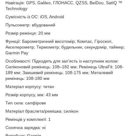
Навігація: GPS, Galileo, ГЛОНАСС, QZSS, BeiDou, SatIQ ™
Technology
Сумісність із ОС: iOS, Android
Пульсометр: вбудований
Розмір ремінця: 20 мм
Функції: Барометричний висотомір; Компас, Гіроскоп,
Акселерометр; Термометр; будильник; секундомір, таймер;
Garmin Pay
Особливості: Підходить для зап'ясть із наступним колом:
Силіконовий ремінець: 108–182 мм; Ремінець UltraFit: 108-
189 мм; Замшевий ремінець: 108-175 мм; Металевий
ремінець: 108-180 мм
Матеріал корпусу: титан
Розмір корпусу, мм: 43 мм
Тип скла: сапфірове
Матеріал браслета/ремішка: силікон
Ремінців у комплекті: 1
Сонячна зарядка: ні
Виробник: Garmin