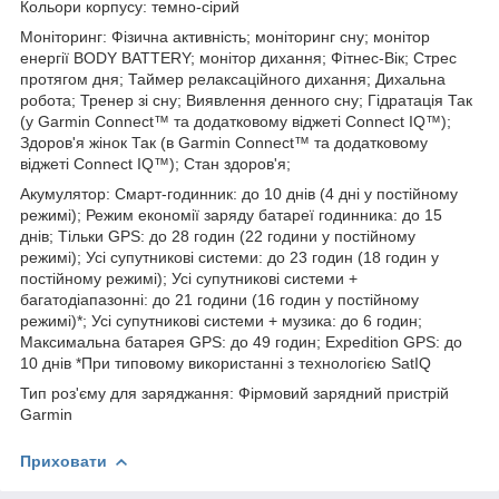
Кольори корпусу: темно-сірий
Моніторинг: Фізична активність; моніторинг сну; монітор
енергії BODY BATTERY; монітор дихання; Фітнес-Вік; Стрес
протягом дня; Таймер релаксаційного дихання; Дихальна
робота; Тренер зі сну; Виявлення денного сну; Гідратація Так
(у Garmin Connect™ та додатковому віджеті Connect IQ™);
Здоров'я жінок Так (в Garmin Connect™ та додатковому
віджеті Connect IQ™); Стан здоров'я;
Акумулятор: Смарт-годинник: до 10 днів (4 дні у постійному
режимі); Режим економії заряду батареї годинника: до 15
днів; Тільки GPS: до 28 годин (22 години у постійному
режимі); Усі супутникові системи: до 23 годин (18 годин у
постійному режимі); Усі супутникові системи +
багатодіапазонні: до 21 години (16 годин у постійному
режимі)*; Усі супутникові системи + музика: до 6 годин;
Максимальна батарея GPS: до 49 годин; Expedition GPS: до
10 днів *При типовому використанні з технологією SatIQ
Тип роз'єму для заряджання: Фірмовий зарядний пристрій
Garmin
Приховати