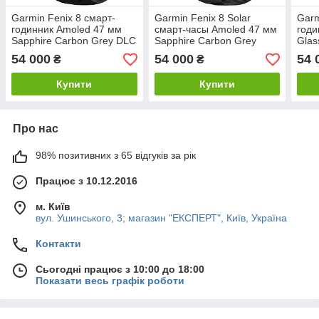
Garmin Fenix ​​8 смарт-
Garmin Fenix ​​8 Solar
Garm
годинник Amoled 47 мм
cмарт-часы Amoled 47 мм
годи
Sapphire Carbon Grey DLC
Sapphire Carbon Grey
Glas
Titanium with Black Silicone
titanium Black/Gray Sil
Sili
54 000
54 000
54 
₴
₴
Band 010-02904-21
Band 010-02906-11
00
Купити
Купити
Про нас
98% позитивних з 65 відгуків за рік
Працює з 10.12.2016
м. Київ
вул. Ушинського, 3; магазин "ЕКСПЕРТ", Київ, Україна
Контакти
Сьогодні працює з 10:00 до 18:00
Показати весь графік роботи