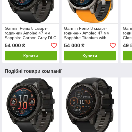
Garmin Fenix ​​8 смарт-
Garmin Fenix ​​8 смарт-
Garm
годинник Amoled 47 мм
годинник Amoled 47 мм
годи
Sapphire Carbon Grey DLC
Sapphire Titanium with
Glas
Titanium with Black Silicone
Orange and Graphite
Band
54 000
54 000
49 
₴
₴
Band 010-02904-21
Silicone Band 010-02904-
11
Купити
Купити
Подібні товари компанії