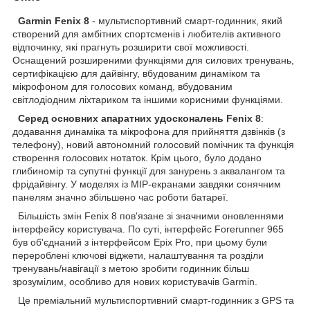
Garmin Fenix ​​8
- мультиспортивний смарт-годинник, який
створений для амбітних спортсменів і любителів активного
відпочинку, які прагнуть розширити свої можливості.
Оснащений розширеними функціями для силових тренувань,
сертифікацією для дайвінгу, вбудованим динаміком та
мікрофоном для голосових команд, вбудованим
світлодіодним ліхтариком та іншими корисними функціями.
Серед основних апаратних удосконалень Fenix ​​8
:
додавання динаміка та мікрофона для прийняття дзвінків (з
телефону), новий автономний голосовий помічник та функція
створення голосових нотаток. Крім цього, було додано
глибиномір та супутні функції для занурень з аквалангом та
фрідайвінгу. У моделях із MIP-екранами завдяки сонячним
панелям значно збільшено час роботи батареї.
Більшість змін Fenix ​​8 пов'язане зі значними оновленнями
інтерфейсу користувача. По суті, інтерфейс Forerunner 965
був об'єднаний з інтерфейсом Epix Pro, при цьому були
перероблені ключові віджети, налаштування та розділи
тренувань/навігації з метою зробити годинник більш
зрозумілим, особливо для нових користувачів Garmin.
Це преміальний мультиспортивний смарт-годинник з GPS та