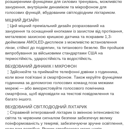
розширеними функціями для силових тренувань, можливістю
занурення, внутрішнім динаміком та мікрофоном для
голосових функцій, вбудованим світлодіодним ліхтариком.
МІЦНИЙ ДИЗАЙН
¦ Цей міцний преміальний дизайн розрахований на
занурення та оснащений кнопками із захистом від протікання,
металевою захисною кришкою датчика та яскравим 1,3-
дюймовим AMOLED-дисплеєм з можливістю встановлення
лінзи, стійкої до подряпин, та титанового безелю. Він пройшов
випробування за військовими стандартами США на
термостійкість, ударостійкість та водостійкість.
ВБУДОВАНИЙ ДИНАМІК І МІКРОФОН
¦ Здійснюйте та приймайте телефонні дзвінки з годинника,
коли вони пов'язані зі смартфоном. Також керуйте функціями
годинника за допомогою голосових команд поза межами
мережі — або використовуйте голосового помічника
смартфона, щоб відповідати на текстові повідомлення та
багато іншого.
ВБУДОВАНИЙ СВІТЛОДІОДНИЙ ЛІХТАРИК
¦ Справжній інтегрований ліхтарик із змінною інтенсивністю
світла та червоним сигналом безпеки забезпечує велику
поінформованість у темряві, забезпечуючи зручне освітлення,
коли вам потрібно. Режим стробоскопа може навіть