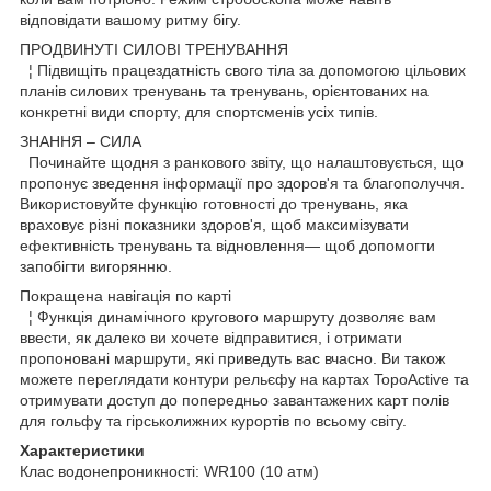
відповідати вашому ритму бігу.
ПРОДВИНУТІ СИЛОВІ ТРЕНУВАННЯ
¦ Підвищіть працездатність свого тіла за допомогою цільових
планів силових тренувань та тренувань, орієнтованих на
конкретні види спорту, для спортсменів усіх типів.
ЗНАННЯ – СИЛА
Починайте щодня з ранкового звіту, що налаштовується, що
пропонує зведення інформації про здоров'я та благополуччя.
Використовуйте функцію готовності до тренувань, яка
враховує різні показники здоров'я, щоб максимізувати
ефективність тренувань та відновлення— щоб допомогти
запобігти вигорянню.
Покращена навігація по карті
¦ Функція динамічного кругового маршруту дозволяє вам
ввести, як далеко ви хочете відправитися, і отримати
пропоновані маршрути, які приведуть вас вчасно. Ви також
можете переглядати контури рельєфу на картах TopoActive та
отримувати доступ до попередньо завантажених карт полів
для гольфу та гірськолижних курортів по всьому світу.
Характеристики
Клас водонепроникності: WR100 (10 атм)