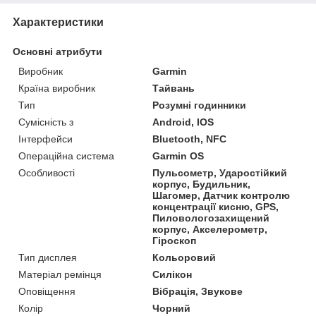
Характеристики
Основні атрибути
Виробник
Garmin
Країна виробник
Тайвань
Тип
Розумні годинники
Сумісність з
Android, IOS
Інтерфейси
Bluetooth, NFC
Операційна система
Garmin OS
Особливості
Пульсометр, Ударостійкий
корпус, Будильник,
Шагомер, Датчик контролю
концентрації кисню, GPS,
Пиловологозахищений
корпус, Акселерометр,
Гіроскоп
Тип дисплея
Кольоровий
Матеріал ремінця
Силікон
Оповіщення
Вібрація, Звукове
Колір
Чорний