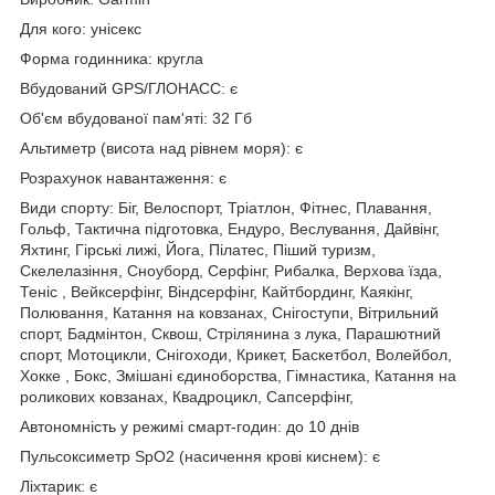
Для кого: унісекс
Форма годинника: кругла
Вбудований GPS/ГЛОНАСС: є
Об'єм вбудованої пам'яті: 32 Гб
Альтиметр (висота над рівнем моря): є
Розрахунок навантаження: є
Види спорту: Біг, Велоспорт, Тріатлон, Фітнес, Плавання,
Гольф, Тактична підготовка, Ендуро, Веслування, Дайвінг,
Яхтинг, Гірські лижі, Йога, Пілатес, Піший туризм,
Скелелазіння, Сноуборд, Серфінг, Рибалка, Верхова їзда,
Теніс , Вейксерфінг, Віндсерфінг, Кайтбординг, Каякінг,
Полювання, Катання на ковзанах, Снігоступи, Вітрильний
спорт, Бадмінтон, Сквош, Стрілянина з лука, Парашютний
спорт, Мотоцикли, Снігоходи, Крикет, Баскетбол, Волейбол,
Хокке , Бокс, Змішані єдиноборства, Гімнастика, Катання на
роликових ковзанах, Квадроцикл, Сапсерфінг,
Автономність у режимі смарт-годин: до 10 днів
Пульсоксиметр SpO2 (насичення крові киснем): є
Ліхтарик: є