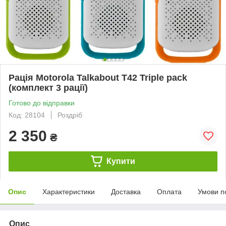
Рація Motorola Talkabout T42 Triple pack
(комплект 3 рації)
Готово до відправки
Код: 28104
Роздріб
2 350
₴
Купити
Опис
Характеристики
Доставка
Оплата
Умови п
Опис