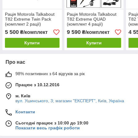
Рація Motorola Talkabout
Рація Motorola Talkabout
Раці
T82 Extreme Twin Pack
T82 Extreme QUAD
T82 
(комплект 2 рації)
(комплект 4 рації)
(ком
5 500
9 590
4 5
₴/комплект
₴/комплект
Купити
Купити
Про нас
98% позитивних з 64 відгуків за рік
Працює з 10.12.2016
м. Київ
вул. Ушинського, 3; магазин "ЕКСПЕРТ", Київ, Україна
Контакти
Сьогодні працює з 10:00 до 19:00
Показати весь графік роботи