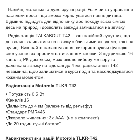
Надійні, маленькі та дуже зручні рації. Розміри та управління
настільки прості, що зможе користуватися навіть дитина.
Відмінно підійдуть для відпочинку або походу всією сім'єю
десь на природі і дозволять завжди залишатися на зв'язку.
Радіостанція TALKABOUT T42 - ваш надійний супутник, що
дозволяє залишатися на зв'язку з близькими як вдома, так і на
вулиці. Виконайте налаштування, використовуючи функцію
сполучення за простим натисканням кнопки. З підтримкою 16
каналів, РК-дисплеєм, можливістю вибору кольору та
дальністю зв'язку на відстані до 4 км, радіостанція T42
незамінна, щоб залишатися в курсі подій та насолоджуватися
кожним моментом.
Радіостанція Motorola TLKR T42
• Потужність 0.5 Вт
•Каналів 16
•Дальність до 4 км (залежить від рельєфу)
•Стандарт PMR446
•Джерело живлення: 3x"AAA" (не в комплекті)
•До 20 годин лужні батареї
Характеристики рацій Motorola TLKR-T42