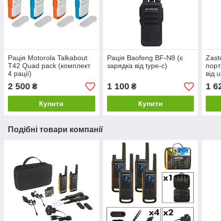
Рація Motorola Talkabout
Рація Baofeng BF-N8 (є
Zast
T42 Quad pack (комплект
зарядка від type-c)
порт
4 рації)
від 
2 500
1 100
1 6
₴
₴
Купити
Купити
Подібні товари компанії