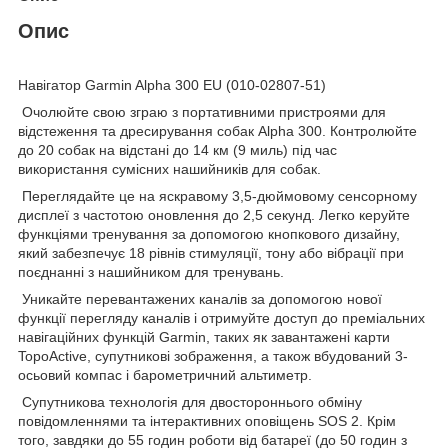
Опис
Навігатор Garmin Alpha 300 EU (010-02807-51)
Очолюйте свою зграю з портативними пристроями для
відстеження та дресирування собак Alpha 300. Контролюйте
до 20 собак на відстані до 14 км (9 миль) під час
використання сумісних нашийників для собак.
Переглядайте це на яскравому 3,5-дюймовому сенсорному
дисплеї з частотою оновлення до 2,5 секунд. Легко керуйте
функціями тренування за допомогою кнопкового дизайну,
який забезпечує 18 рівнів стимуляції, тону або вібрації при
поєднанні з нашийником для тренувань.
Уникайте перевантажених каналів за допомогою нової
функції перегляду каналів і отримуйте доступ до преміальних
навігаційних функцій Garmin, таких як завантажені карти
TopoActive, супутникові зображення, а також вбудований 3-
осьовий компас і барометричний альтиметр.
Супутникова технологія для двостороннього обміну
повідомленнями та інтерактивних оповіщень SOS 2. Крім
того, завдяки до 55 годин роботи від батареї (до 50 годин з