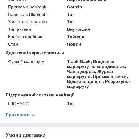
Програми навігації
Garmin
Наявність Bluetooth
Так
Завантаження карт
Так
Тип антени
Внутрішня
Країна виробник
Тайвань
Стан
Новий
Додаткові характеристики
Функції маршруту
Track-Back, Введення
маршруту по координатах,
Час в дорозі, Журнал
маршрутів, Проміжні точки,
Відстань до цілі, Розрахунок
маршруту
Підтримувані системи навігації
ГЛОНАСС
Так
Приховати
Умови доставки