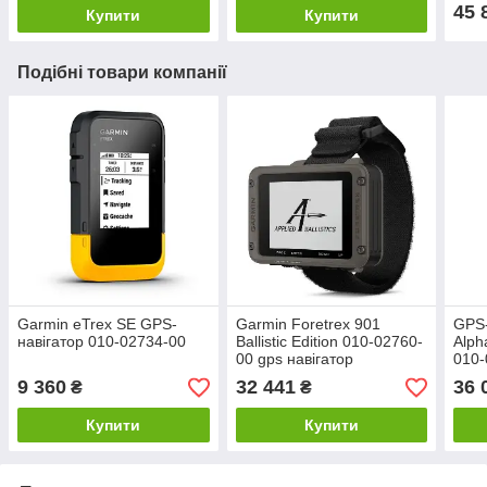
45 
Купити
Купити
Подібні товари компанії
Garmin eTrex SE GPS-
Garmin Foretrex 901
GPS-
навігатор 010-02734-00
Ballistic Edition 010-02760-
Alph
00 gps навігатор
010-
9 360
32 441
36 
₴
₴
Купити
Купити