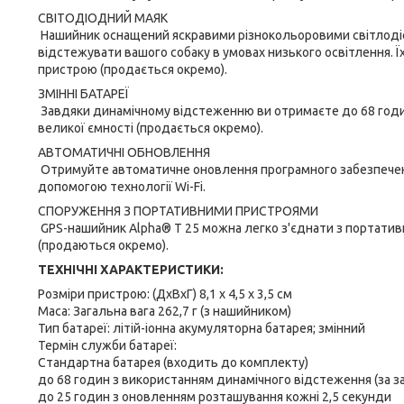
СВІТОДІОДНИЙ МАЯК
Нашийник оснащений яскравими різнокольоровими світлодіо
відстежувати вашого собаку в умовах низького освітлення. 
пристрою (продається окремо).
ЗМІННІ БАТАРЕЇ
Завдяки динамічному відстеженню ви отримаєте до 68 годин
великої ємності (продається окремо).
АВТОМАТИЧНІ ОБНОВЛЕННЯ
Отримуйте автоматичне оновлення програмного забезпеченн
допомогою технології Wi-Fi.
СПОРУЖЕННЯ З ПОРТАТИВНИМИ ПРИСТРОЯМИ
GPS-нашийник Alpha® T 25 можна легко з'єднати з портативн
(продаються окремо).
ТЕХНІЧНІ ХАРАКТЕРИСТИКИ:
Розміри пристрою: (ДхВхГ) 8,1 х 4,5 х 3,5 см
Маса: Загальна вага 262,7 г (з нашийником)
Тип батареї: літій-іонна акумуляторна батарея; змінний
Термін служби батареї:
Стандартна батарея (входить до комплекту)
до 68 годин з використанням динамічного відстеження (за 
до 25 годин з оновленням розташування кожні 2,5 секунди