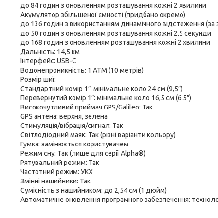
до 84 годин з оновленням розташування кожні 2 хвилини
Акумулятор збільшеної ємності (придбано окремо)
до 136 годин з використанням динамічного відстеження (за
до 50 годин з оновленням розташування кожні 2,5 секунди
до 168 годин з оновленням розташування кожні 2 хвилини
Дальність: 14,5 км
Інтерфейс: USB-C
Водонепроникність: 1 АТМ (10 метрів)
Розмір шиї:
Стандартний комір 1″: мінімальне коло 24 см (9,5″)
Перевернутий комір 1″: мінімальне коло 16,5 см (6,5″)
Високочутливий приймач GPS/Galileo: Так
GPS антена: верхня, зелена
Стимуляція/вібрація/сигнал: Так
Світлодіодний маяк: Так (різні варіанти кольору)
Гумка: замінюється користувачем
Режим сну: Так (лише для серії Alpha®)
Рятувальний режим: Так
Частотний режим: УКХ
Змінні нашийники: Так
Сумісність з нашийником: до 2,54 см (1 дюйм)
Автоматичне оновлення програмного забезпечення: технологі