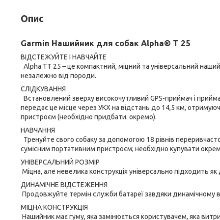
Опис
Garmin Нашийник для собак Alpha® T 25
ВІДСТЕЖУЙТЕ І НАВЧАЙТЕ
Alpha TT 25 – це компактний, міцний та універсальний наш
незалежно від породи.
СЛІДКУВАННЯ
Встановлений зверху високочутливий GPS-приймач і приймач
передає це місце через УКХ на відстань до 14,5 км, отримую
пристроєм (необхідно придбати. окремо).
НАВЧАННЯ
Тренуйте свого собаку за допомогою 18 рівнів переривчастої т
сумісним портативним пристроєм; необхідно купувати окрем
УНІВЕРСАЛЬНИЙ РОЗМІР
Міцна, але невелика конструкція універсально підходить як д
ДИНАМІЧНЕ ВІДСТЕЖЕННЯ
Продовжуйте термін служби батареї завдяки динамічному в
МІЦНА КОНСТРУКЦІЯ
Нашийник має гуму, яка замінюється користувачем, яка витри