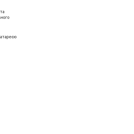
 та
вного
батареєю