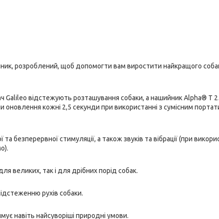
ийник, розроблений, щоб допомогти вам виростити найкращого соба
 Galileo відстежують розташування собаки, а нашийник Alpha® T 2
чи оновлення кожні 2,5 секунди при використанні з сумісним порта
а безперервної стимуляції, а також звуків та вібрації (при викорис
о).
ля великих, так і для дрібних порід собак.
ідстеженню рухів собаки.
мує навіть найсуворіші природні умови.