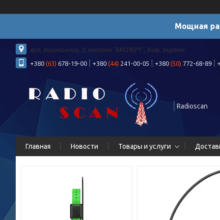
Мощная ра
вул. Ушинського, 3; магазин "ЕКСПЕРТ", Київ, Україна
+380
(63)
678-19-00
+380
(44)
241-00-05
+380
(50)
772-68-89
Radioscan
Главная
Новости
Товары и услуги
Достав