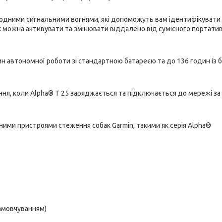
дними сигнальними вогнями, які допоможуть вам ідентифікувати
Їх можна активувати та змінювати віддалено від сумісного портати
 автономної роботи зі стандартною батареєю та до 136 годин із 
я, коли Alpha® T 25 заряджається та підключається до мережі за
ими пристроями стеження собак Garmin, такими як серія Alpha®
замовчуванням)