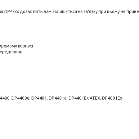
рії DP4xxx дозволить вам залишатися на зв'язку при цьому не прив
окремому корпусі
 середовищі
P4400, DP4400e, DP4401, DP4401e, DP4401Ex ATEX, DP4801Ex