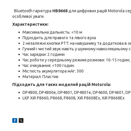
Bluetooth гарнітура
HB8668
для цифрових рацій Motorola се
особливої уваги.
Характеристики:
Максимальна дальність: <10 м
Підходить для правого та лівого вуха
2 незалежні кнопки PTT: на навушнику та додаткова в 
Гучний і чистий звук навіть у шумному навколишньому
Час зарядки: 2 години
Час роботи у середньому режимі розмови: 10-15 годин;
Час очікування: <100 годин.
Місткість акумулятора мАг: 300
Матеріал: Пластик
Підходить для таких моделей рацій Motorola:
DP4800, DP4800e, DP4801, DP4801e, DP4600, DP4601, D
LKP XiR P8660, P8668, P8608, XiR P8608Ex, XiR P8668Ex