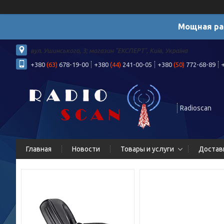
Мощная ра
вул. Ушинського, 3; магазин "ЕКСПЕРТ", Київ, Україна
+380
(63)
678-19-00
+380
(44)
241-00-05
+380
(50)
772-68-89
Radioscan
Главная
Новости
Товары и услуги
Достав