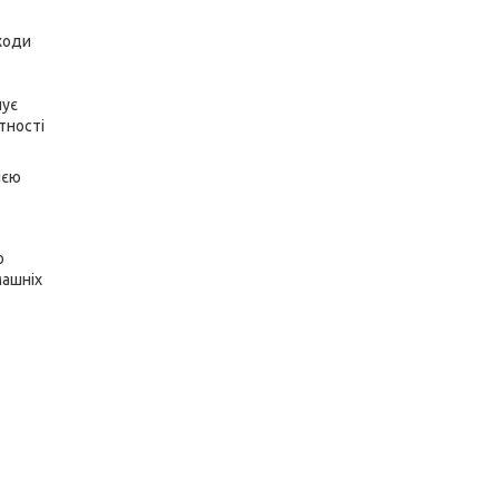
ходи
чує
тності
ією
о
машніх