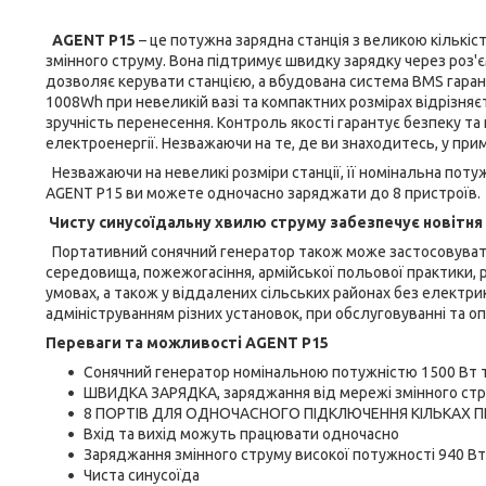
AGENT P15
– це потужна зарядна станція з великою кількі
змінного струму. Вона підтримує швидку зарядку через роз'є
дозволяє керувати станцією, а вбудована система BMS гаран
1008Wh при невеликій вазі та компактних розмірах відрізня
зручність перенесення. Контроль якості гарантує безпеку та 
електроенергії. Незважаючи на те, де ви знаходитесь, у примі
Незважаючи на невеликі розміри станції, її номінальна поту
AGENT P15 ви можете одночасно заряджати до 8 пристроїв.
Чисту синусоїдальну хвилю струму забезпечує новітня
Портативний сонячний генератор також може застосовувати
середовища, пожежогасіння, армійської польової практики, р
умовах, а також у віддалених сільських районах без електри
адмініструванням різних установок, при обслуговуванні та о
Переваги та можливості AGENT P15
Сонячний генератор номінальною потужністю 1500 Вт та
ШВИДКА ЗАРЯДКА, заряджання від мережі змінного стр
8 ПОРТІВ ДЛЯ ОДНОЧАСНОГО ПІДКЛЮЧЕННЯ КІЛЬКАХ П
Вхід та вихід можуть працювати одночасно
Заряджання змінного струму високої потужності 940 Вт,
Чиста синусоїда