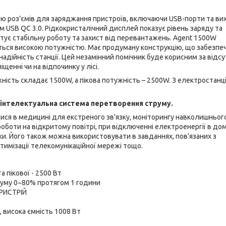
стю роз'ємів для заряджання пристроїв, включаючи USB-порти та ви
м USB QC 3.0. Рідкокристалічний дисплей показує рівень заряду та
тує стабільну роботу та захист від перевантажень. Agent 1500W
ється високою потужністю. Має продуману конструкцію, що забезпе
надійність станції. Цей незамінний помічник буде корисним за відсу
щенні чи на відпочинку у лісі.
жність складає 1500W, а пікова потужність – 2500W. З електростанц
 інтелектуальна система перетворення струму.
ся в медицині для екстреного зв'язку, моніторингу навколишньог
оботи на відкритому повітрі, при відключенні електроенергії в до
ки. Його також можна використовувати в завданнях, пов'язаних з
птимізації телекомунікаційної мережі тощо.
 пікової - 2500 Вт
уму 0~80% протягом 1 години
РИСТРІЙ
 висока ємність 1008 Вт