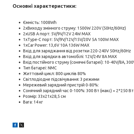
Основні характеристики:
Ємність: 1008Wh
2xВиходу змінного струму: 1500W 220V (50Hz/60Hz)
2xUSB А порт: 5V/9V/12V 24W MAX
1xType-C порт: 5V/9V/12V/15V/20V 5A 100W MAX
1xCar Power: 13,6V 10A 136W MAX
Вхід для заряджання від розетки 220-240V 50Hz/60Hz
Вхід для зарядки в автомобілі: 12V/24V 8A MAX
Вхід постійного струму (сонячні батареї): 10-40V/8A, 3
Тип батареї: NMC
Життєвий цикл: 800 циклів 80%
Світлодіодне підсвічування: 3 режими
Мережевий зарядний пристрій 0-80%:
Сонячний зарядний час 0-100%: 300 Вт (макс) = 2*250 Вт
Розмір: 33х21х28,5 см
Вага: 14 кг