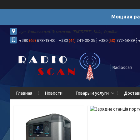
Мощная ра
вул. Ушинського, 3; магазин "ЕКСПЕРТ", Київ, Україна
+380
(63)
678-19-00
+380
(44)
241-00-05
+380
(50)
772-68-89
Radioscan
Главная
Новости
Товары и услуги
Достав