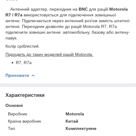
Антенний адаптер, перехідник на
BNC
для рацій
Motorola
R7 / R7a
використовується для підключення зовнішньої
антени. Підключається через антенний роз'єм замість штатної
антени. Перехідник дозволяє до рацій Motorola R7, R7a
підключити зовнішні антени: автомобільну, базову або антену-
павук.
Колір сріблястий.
Підходить до таких моделей рацій Motorola:
R7, R7a
Приховати
Характеристики
Основні
Виробник
Motorola
Країна виробник
Китай
Тип
Комплектуюче