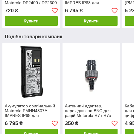
Motorola DP2400 / DP2600
IMPRES IP68 для
(PM
/ DP4400 / DP4600 /
цифрових рацій Motorola
Moto
720
6 795
5 2
₴
₴
DP4800 / R7
R7, R7a
DP2
Купити
Купити
Подібні товари компанії
Акумулятор оригінальний
Антенний адаптер,
Каб
Motorola PMNN4807A
перехідник на BNC для
для 
IMPRES IP68 для
рацій Motorola R7 / R7a
цифр
цифрових рацій Motorola
black
R7/
6 795
350
4 9
₴
₴
R7, R7a
Купити
Купити