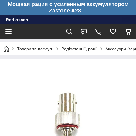
Мощная рация с усиленным аккумулятором
Zastone A28
Radioscan
Товари та послуги
Радіостанції, рації
Аксесуари (гарн