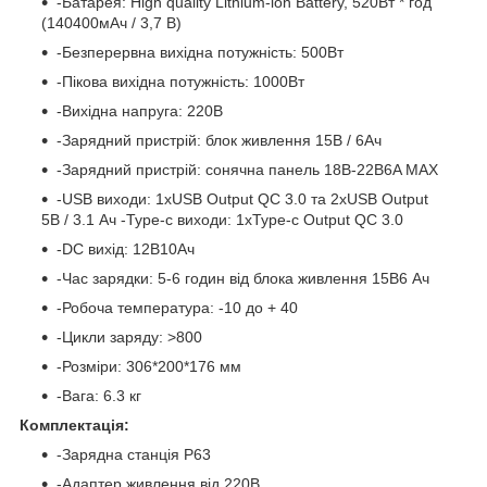
-Батарея: High quality Lithium-ion Battery, 520Вт * год
(140400мАч / 3,7 В)
-Безперервна вихідна потужність: 500Вт
-Пікова вихідна потужність: 1000Вт
-Вихідна напруга: 220В
-Зарядний пристрій: блок живлення 15В / 6Ач
-Зарядний пристрій: сонячна панель 18В-22В6A MAX
-USB виходи: 1xUSB Output QC 3.0 та 2xUSB Output
5В / 3.1 Ач -Type-c виходи: 1хType-c Output QC 3.0
-DC вихід: 12В10Ач
-Час зарядки: 5-6 годин від блока живлення 15В6 Ач
-Робоча температура: -10 до + 40
-Цикли заряду: >800
-Розміри: 306*200*176 мм
-Вага: 6.3 кг
Комплектація:
-Зарядна станція P63
-Адаптер живлення від 220В.