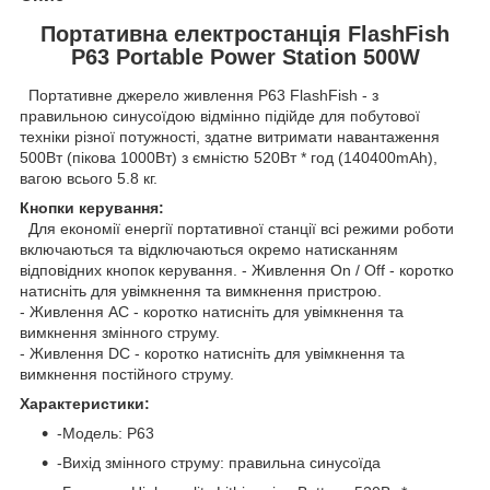
Портативна електростанція FlashFish
P63 Portable Power Station 500W
Портативне джерело живлення P63 FlashFish - з
правильною синусоїдою відмінно підійде для побутової
техніки різної потужності, здатне витримати навантаження
500Вт (пікова 1000Вт) з ємністю 520Вт * год (140400mAh),
вагою всього 5.8 кг.
Кнопки керування:
Для економії енергії портативної станції всі режими роботи
включаються та відключаються окремо натисканням
відповідних кнопок керування. - Живлення On / Off - коротко
натисніть для увімкнення та вимкнення пристрою.
- Живлення AC - коротко натисніть для увімкнення та
вимкнення змінного струму.
- Живлення DC - коротко натисніть для увімкнення та
вимкнення постійного струму.
Характеристики:
-Модель: P63
-Вихід змінного струму: правильна синусоїда