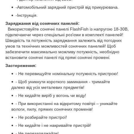
-Автомобільний зарядний пристрій від прикурювача.
-Інструкція.
Заряджання від сонячних панелей:
Використовуйте сонячні панелі FlashFish із напругою 18-30В,
підключаючи через спеціальні роз'єми в комплекті панелей!
Швидкість та потужність заряджання залежить від погодних
умов та технічних можливостей сонячних панелей! Щоб
забезпечити максимально можливу потужність, необхідно
встановити сонячні панелі під прямі сонячні промені.
Застереження:
- Не перевищуйте номінальну потужність пристрою!
- Щоб уникнути короткого замикання - тримайте
далеко від усіх металевих предметів!
- Не кидайте виріб у вогонь чи воду!
- При використанні на відкритому повітрі – уникайте
вологи, пилу, прямих сонячних променів!
- Не розбирайте пристрої!
- Не кидайте і не накривайте пристрій!
- Не перезаряджайте!