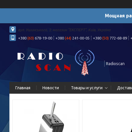
Мощная ра
вул. Ушинського, 3; магазин "ЕКСПЕРТ", Київ, Україна
+380
(63)
678-19-00
+380
(44)
241-00-05
+380
(50)
772-68-89
Radioscan
Главная
Новости
Товары и услуги
Достав