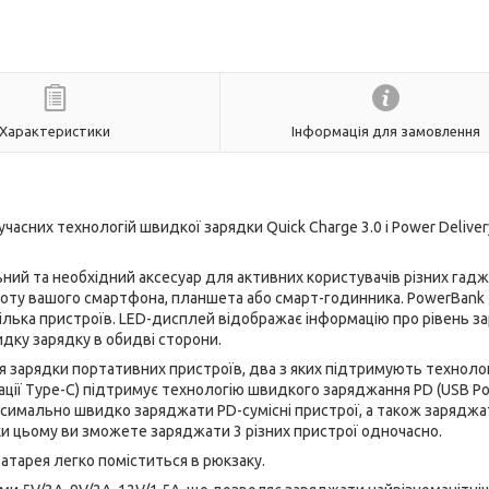
Характеристики
Інформація для замовлення
асних технологій швидкої зарядки Quick Charge 3.0 і Power Delivery 
ий та необхідний аксесуар для активних користувачів різних гадж
оту вашого смартфона, планшета або смарт-годинника. PowerBank
лька пристроїв. LED-дисплей відображає інформацію про рівень з
дку зарядку в обидві сторони.
ля зарядки портативних пристроїв, два з яких підтримують техноло
кації Type-C) підтримує технологію швидкого заряджання PD (USB P
аксимально швидко заряджати PD-сумісні пристрої, а також заряджа
яки цьому ви зможете заряджати 3 різних пристрої одночасно.
атарея легко поміститься в рюкзаку.