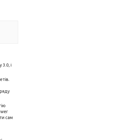
3.0, і
етів.
аряду
гію
ower
ти сам