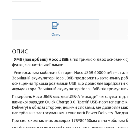
Опис
ОПИС
УМБ (павербанк) Hoco J86B
з підтримкою двох основних суч
функцією настільної лампи.
Універсальна мобільна батарея Hoco J86B 60000mAh – стильн
Зовнішній акумулятор Hoco J86B продовжить автономну роб
оснащений трьома роз'ємами USB, що дозволяє заряджати кі
акумулятора. Зовнішній акумулятор Hoco J86B підтримує шви
Павербанк Hoco J86B має два USB-A "виходи", які служать д
швидкої зарядки Quick Charge 3.0. Третій USB-порт (специфі
Delivery) в обидві сторони, іншими словами, він дозволяє м
павербанк із застосуванням технології Power Delivery. Завд
При своїх компактних розмірах 175*80*60мм дана мобільна б