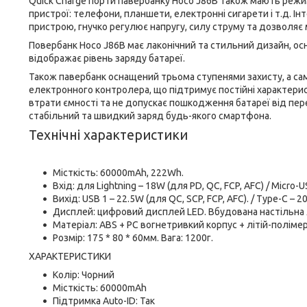
Quick Charge порти павербанку Hoco J86B також мають режим
пристрої: телефони, планшети, електронні сигарети і т.д. І
пристрою, гнучко регулює напругу, силу струму та дозволя
Повербанк Hoco J86B має лаконічний та стильний дизайн, о
відображає рівень заряду батареї.
Також павербанк оснащений трьома ступенями захисту, а сам
електронного контролера, що підтримує постійні характери
втрати ємності та не допускає пошкодження батареї від пер
стабільний та швидкий заряд будь-якого смартфона.
Технічні характеристики
Місткість: 60000mAh, 222Wh.
Вхід: для Lightning – 18W (для PD, QC, FCP, AFC) / Micro-
Вихід: USB 1 – 22.5W (для QC, SCP, FCP, AFC). / Type-C – 2
Дисплей: цифровий дисплей LED. Вбудована настільна 
Матеріал: ABS + PC вогнетривкий корпус + літій-поліме
Розмір: 175 * 80 * 60мм. Вага: 1200г.
ХАРАКТЕРИСТИКИ
Колір: Чорний
Місткість: 60000mAh
Підтримка Auto-ID: Так