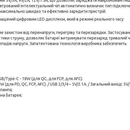
и 5V/3A, 9V/2A, 12V/1.5A, що дозволяє заряджати найрізноманітніш
нтегрований інтелектуальний чіп автоматично визначає тип підключ
є максимально швидко та ефективно зарядити пристрій.
снащений цифровим LED дисплеєм, який в режимі реального часу
е захистом від перенапруги, перегріву та перезарядки. Застосуван
стики струму, дозволяє батареї витримувати перезаряд тривалий ч
епадів напруги. Запатентована технологія виробника забезпечить
USB/Type-C - 18W (для QC, для FCP, для AFC).
0W (для PD, QC, FCP, AFC). / USB 2/3/4 – 5V/2.1A. / Загальний вихід: 5V/
лампа;
рна батарея;