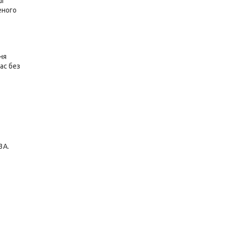
і
еного
ня
ас без
3A.