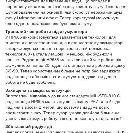
використовується для відведення води, що попадає в
порожнину динаміка, що забезпечує чистоту звуку. Технологія
шумоподавлення на основі ІІ, яка скорочує небажаний шум
фону і мікрофонний ефект. Тепер користувачі можуть чути
одне одного незалежно від будь-якого шуму.
Тривалий час роботи від акумулятора
У HP605 використовуються запатентовані технології для
зниження енергоспоживання, а в стандартному акумуляторі
використовується новітня перевірена літій-полімерна
технологія, яка стала легшою і меншою, ніж будь-коли
раніше. Радіостанції HP685 мають тривалий час роботи від
акумулятора понад 20 годин за стандартного робочого циклу
5-5-90. Тепер користувачам більше не потрібно заряджати
радіостанцію або змінювати акумулятор, доки вся денна
робота не буде зроблена.
Захищена та міцна конструкція
Виготовлені відповідно до вимог стандарту MIL-STD-810 G,
радіостанція HP605 мають ступінь захисту IP67 та стійкі до
падіння з висоти 2 метри, що дозволяє їм дуже довго
протистояти зносу. Тепер суворі умови довкілля більше не
уповільнюватимуть роботу вашого персоналу та організації.
Збільшений радіус дії
Завдяки покращеній чутливості приймача радіостанції HP605