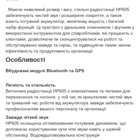
Маючи невеликий розмір і вагу, стильні радіостанції HP605
забезпечують чистий звук і розширене покриття, а також
мають потужний акумулятор, виняткову міцність і багатий
набір функцій. Ці пристрої є ідеальним помічником і зручним у
використанні інструментом для співробітників, які працюють з
клієнтами, дозволяючи їм сконцентруватися на роботі та
обслуговуванні завжди та скрізь, та підвищуючи таким чином
ефективність та продуктивність організації.
Особливості
Вбудовані модулі Bluetooth та GPS
Легкість та стильність
Витончені радіостанції HP605 є компактними та легкими для
перенесення та носіння, у той час як кришталево чистий звук
та тривалий час роботи від акумулятора завжди забезпечують
професіоналізм вашого персоналу та організації.
Завжди чіткий звук
HP605 оснащена оптимізованим потужним динаміком, що
допомагає користувачам чути чіткі звуки навіть у шумній
обстановці. Водовідштовхувальна конструкція