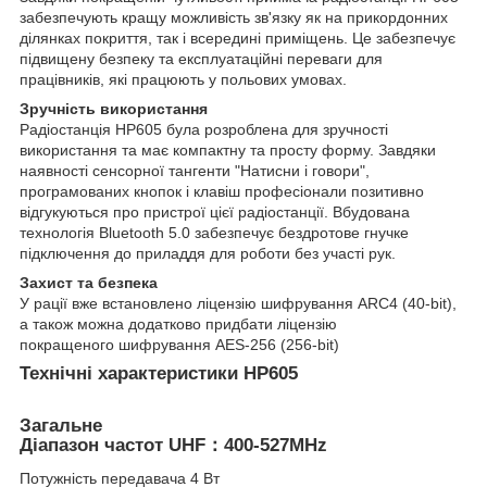
забезпечують кращу можливість зв'язку як на прикордонних
ділянках покриття, так і всередині приміщень. Це забезпечує
підвищену безпеку та експлуатаційні переваги для
працівників, які працюють у польових умовах.
Зручність використання
Радіостанція HP605 була розроблена для зручності
використання та має компактну та просту форму. Завдяки
наявності сенсорної тангенти "Натисни і говори",
програмованих кнопок і клавіш професіонали позитивно
відгукуються про пристрої цієї радіостанції. Вбудована
технологія Bluetooth 5.0 забезпечує бездротове гнучке
підключення до приладдя для роботи без участі рук.
Захист та безпека
У рації вже встановлено ліцензію шифрування ARC4 (40-bit),
а також можна додатково придбати ліцензію
покращеного шифрування AES-256 (256-bit)
Технічні характеристики HP605
Загальне
Діапазон частот UHF：400-527MHz
Потужність передавача 4 Вт