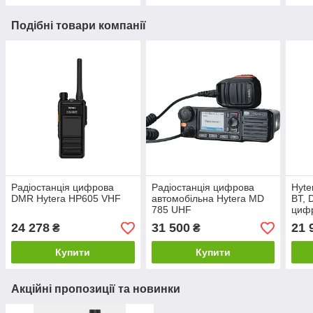
Подібні товари компанії
Радіостанція цифрова
Радіостанція цифрова
Hyt
DMR Hytera HP605 VHF
автомобільна Hytera MD
BT, 
785 UHF
цифр
24 278
31 500
21 
₴
₴
Купити
Купити
Акційні пропозиції та новинки