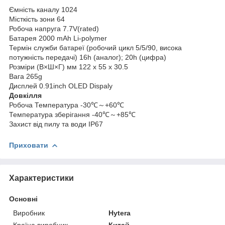
Ємність каналу 1024
Місткість зони 64
Робоча напруга 7.7V(rated)
Батарея 2000 mAh Li-polymer
Термін служби батареї (робочий цикл 5/5/90, висока
потужність передачі) 16h (аналог); 20h (цифра)
Розміри (В×Ш×Г) мм 122 x 55 x 30.5
Вага 265g
Дисплей 0.91inch OLED Dispaly
Довкілля
Робоча Температура -30℃～+60℃
Температура зберігання -40℃～+85℃
Захист від пилу та води IP67
Приховати
Характеристики
Основні
Виробник
Hytera
Країна виробник
Китай