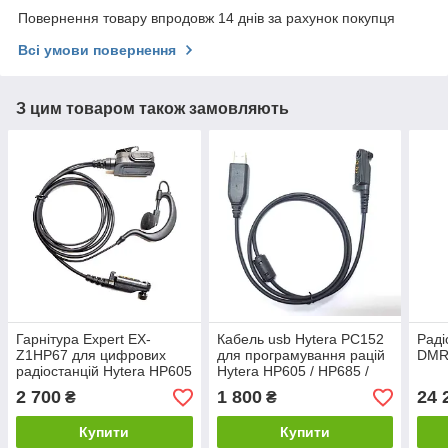
Повернення товару впродовж 14 днів за рахунок покупця
Всі умови повернення
З цим товаром також замовляють
Гарнітура Expert EX-
Кабель usb Hytera PC152
Раді
Z1HP67 для цифрових
для програмування рацій
DMR
радіостанцій Hytera HP605
Hytera HP605 / HP685 /
/ HP685 / HP705 / HP785
HP705 / HP785
2 700
1 800
24 
₴
₴
Купити
Купити