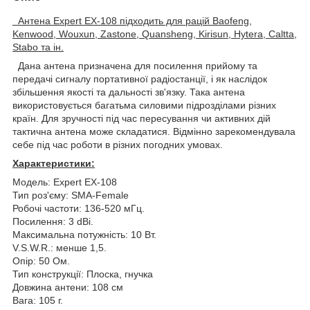
Антена Expert EX-108 підходить для рацій Baofeng,
Kenwood, Wouxun, Zastone, Quansheng, Kirisun, Hytera, Caltta,
Stabo та ін.
Дана антена призначена для посилення прийому та
передачі сигналу портативної радіостанції, і як наслідок
збільшення якості та дальності зв'язку. Така антена
використовується багатьма силовими підрозділами різних
країн. Для зручності під час пересування чи активних дій
тактична антена може складатися. Відмінно зарекомендувала
себе під час роботи в різних погодних умовах.
Характеристики:
Модель: Expert EX-108
Тип роз'єму: SMA-Female
Робочі частоти: 136-520 мГц.
Посилення: 3 dBi.
Максимальна потужність: 10 Вт.
V.S.W.R.: менше 1,5.
Опір: 50 Ом.
Тип конструкції: Плоска, гнучка
Довжина антени: 108 см
Вага: 105 г.