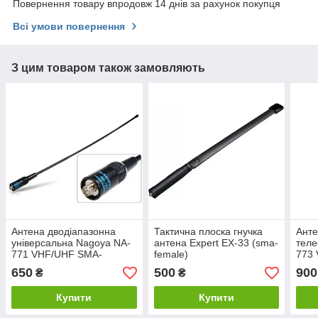
Повернення товару впродовж 14 днів за рахунок покупця
Всі умови повернення
З цим товаром також замовляють
Антена дводіапазонна
Тактична плоска гнучка
Анте
універсальна Nagoya NA-
антена Expert EX-33 (sma-
теле
771 VHF/UHF SMA-
female)
773
FEMale ОРИГІНАЛ
650
500
900
₴
₴
Купити
Купити