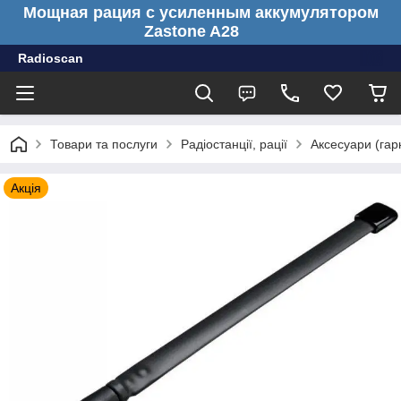
Мощная рация с усиленным аккумулятором
Zastone A28
Radioscan
Товари та послуги
Радіостанції, рації
Аксесуари (гарн
Акція