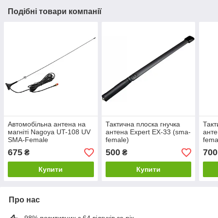
Подібні товари компанії
Автомобільна антена на
Тактична плоска гнучка
Такт
магніті Nagoya UT-108 UV
антена Expert EX-33 (sma-
анте
SMA-Female
female)
fema
675
500
700
₴
₴
Купити
Купити
Про нас