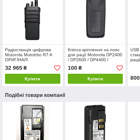
Радіостанція цифрова
Кліпса кріплення на пояс
USB 
Motorola Mototrbo R7 A
для рації Motorola DP2400
стак
ОРИГІНАЛ!
/ DP2600 / DP4400 /
раці
DP4600 / DP4800 / R7
R7
32 965
100
₴
₴
800
Купити
Купити
Подібні товари компанії