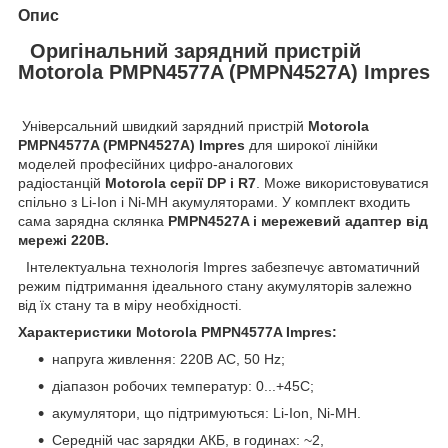
Опис
Оригінальний зарядний пристрій
Motorola PMPN4577A (PMPN4527A) Impres
Універсальний швидкий зарядний пристрій
Motorola
PMPN4577A (PMPN4527A) Impres
для широкої лінійки
моделей професійних цифро-аналогових
радіостанцій
Motorola серії DP і R7
. Може використовуватися
спільно з Li-Ion і Ni-MH акумуляторами. У комплект входить
сама зарядна склянка
PMPN4527A і мережевий адаптер від
мережі 220В.
Інтелектуальна технологія Impres забезпечує автоматичний
режим підтримання ідеального стану акумуляторів залежно
від їх стану та в міру необхідності.
Характеристики Motorola PMPN4577A Impres:
напруга живлення: 220В AC, 50 Hz;
діапазон робочих температур: 0...+45С;
акумулятори, що підтримуються: Li-Ion, Ni-MH.
Середній час зарядки АКБ, в годинах: ~2,