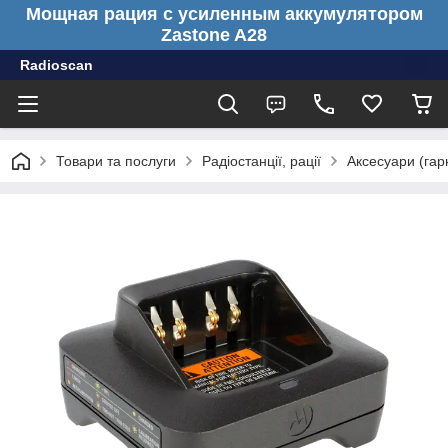
Мощная рация с усиленным аккумулятором
Zastone A28
Radioscan
Товари та послуги
Радіостанції, рації
Аксесуари (гарн