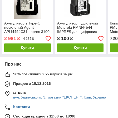
Акумулятор з Type-С
Акумулятор підсилений
Кліп
посилений Agent
Motorola PMNN4544
PMLN
APLI4494C31 Impres 3100
IMPRES для цифрових
Moto
mAh для Motorola
рацій Motorola
/ DP
2 981
8 100
720
₴
₴
4 185 ₴
DP4400e/DP4600e/DP4800e
DP2400/DP4400/DP4600/DP4800
DP48
Купити
Купити
Про нас
98% позитивних з 65 відгуків за рік
Працює з 10.12.2016
м. Київ
вул. Ушинського, 3; магазин "ЕКСПЕРТ", Київ, Україна
Контакти
Сьогодні працює з 11:00 до 18:00