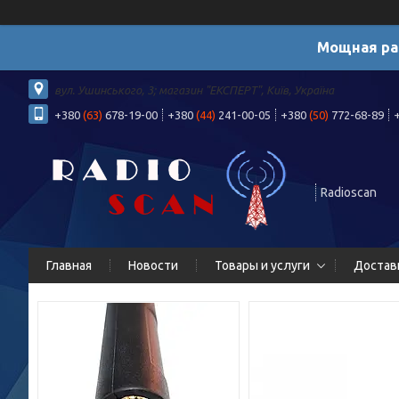
Мощная ра
вул. Ушинського, 3; магазин "ЕКСПЕРТ", Київ, Україна
+380
(63)
678-19-00
+380
(44)
241-00-05
+380
(50)
772-68-89
Radioscan
Главная
Новости
Товары и услуги
Достав