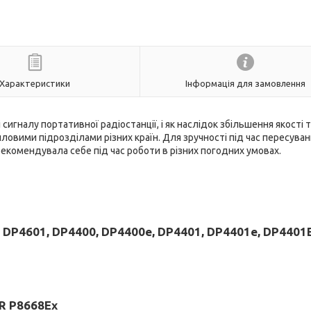
Характеристики
Інформація для замовлення
игналу портативної радіостанції, і як наслідок збільшення якості 
ловими підрозділами різних країн. Для зручності під час пересуван
екомендувала себе під час роботи в різних погодних умовах.
 DP4601, DP4400, DP4400e, DP4401, DP4401e, DP4401
iR P8668Ex