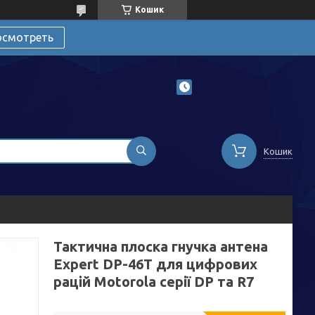
Кошик
осмотреть
Кошик
Тактична плоска гнучка антена
Expert DP-46T для цифрових
рацій Motorola серії DP та R7