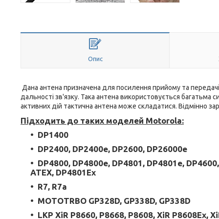
Опис
Дана антена призначена для посилення прийому та передачі с
дальності зв'язку. Така антена використовується багатьма си
активних дій тактична антена може складатися. Відмінно зар
Підходить до таких моделей Motorola:
DP1400
DP2400, DP2400e, DP2600, DP26000e
DP4800, DP4800e, DP4801, DP4801e, DP4600,
ATEX, DP4801Ex
R7, R7a
MOTOTRBO GP328D, GP338D, GP338D
LKP XiR P8660, P8668, P8608, XiR P8608Ex, X