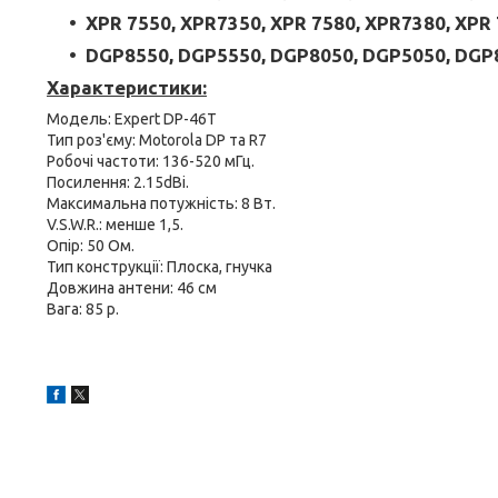
XPR 7550, XPR7350, XPR 7580, XPR7380, XPR 
DGP8550, DGP5550, DGP8050, DGP5050, DGP
Характеристики:
Модель: Expert DP-46T
Тип роз'єму: Motorola DP та R7
Робочі частоти: 136-520 мГц.
Посилення: 2.15dBi.
Максимальна потужність: 8 Вт.
V.S.W.R.: менше 1,5.
Опір: 50 Ом.
Тип конструкції: Плоска, гнучка
Довжина антени: 46 см
Вага: 85 р.