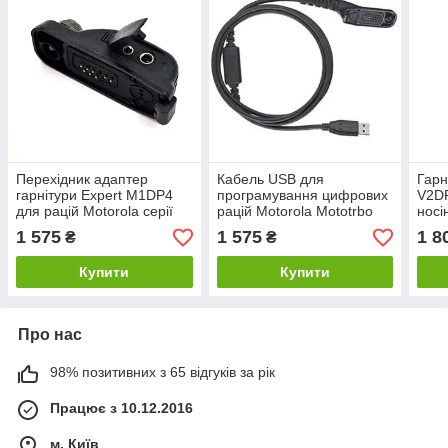
Перехідник адаптер
Кабель USB для
Гарн
гарнітури Expert M1DP4
програмування цифрових
V2D
для рацій Motorola серії
рацій Motorola Mototrbo
носі
DP4400 / DP4600 /
DP4400e / DP4600e /
раці
1 575
1 575
1 8
₴
₴
DP4800
DP4800e
DP4
ОРИ
Купити
Купити
Про нас
98% позитивних з 65 відгуків за рік
Працює з 10.12.2016
м. Київ