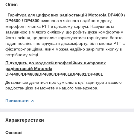
Опис
Гарнітура для
цифрових радіостанцій Motorola DP4400 /
DP4600 / DP4800
виконана з якісного надійного дроту,
мікрофон і кнопка РТТ в цілісному корпусі. Навушник із
завушиною з м'якого силікону, що робить дуже комфортним
його носіння, це дозволяє користуватися гарнітурою багато
годин поспіль і не відчувати дискомфорту. Біля кнопки PTT є
фіксатор-прищіпка, яким можна надійно закріпити кнопку в
потрібному місці.
Підходить до моделей професійних цифрових
радіостанцій Motorola
DP4400/DP4600/DP4800/DP4401/DP4601/DP4801
Детальніше дізнатися про сумісність цієї гарнітури з вашою
радіостанцією ви можете у нашого менеджера.
Приховати
Характеристики
Основні