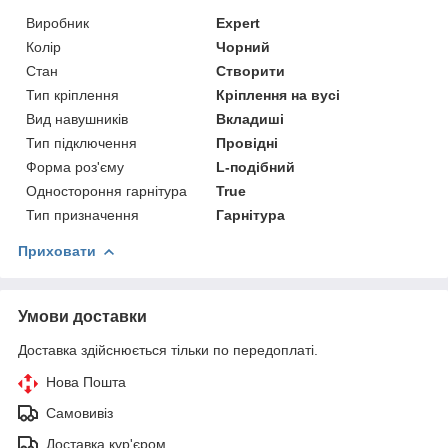
Виробник
Expert
Колір
Чорний
Стан
Створити
Тип кріплення
Кріплення на вусі
Вид навушників
Вкладиші
Тип підключення
Провідні
Форма роз'єму
L-подібний
Одностороння гарнітура
True
Тип призначення
Гарнітура
Приховати
Умови доставки
Доставка здійснюється тільки по передоплаті.
Нова Пошта
Самовивіз
Доставка кур'єром