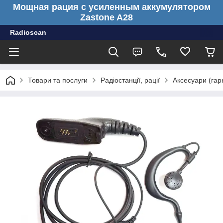
Мощная рация с усиленным аккумулятором
Zastone A28
Radioscan
Товари та послуги
Радіостанції, рації
Аксесуари (гарн