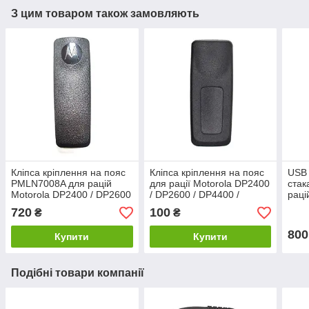
З цим товаром також замовляють
Кліпса кріплення на пояс
Кліпса кріплення на пояс
USB 
PMLN7008A для рацій
для рації Motorola DP2400
стак
Motorola DP2400 / DP2600
/ DP2600 / DP4400 /
раці
/ DP4400 / DP4600 /
DP4600 / DP4800 / R7
R7
720
100
₴
₴
DP4800 / R7
800
Купити
Купити
Подібні товари компанії