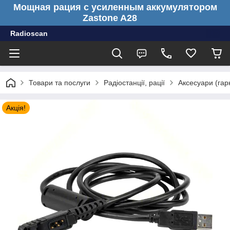
Мощная рация с усиленным аккумулятором
Zastone A28
Radioscan
Товари та послуги
Радіостанції, рації
Аксесуари (гарн
Акція!