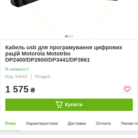
Кабель usb для програмування цифрових
рацій Motorola Mototrbo
DP2400/DP2600/DP3441/DP3661
В наявності
Код: 94542
Роздріб
1 575
₴
Купити
Опис
Характеристики
Доставка
Оплата
Умови п