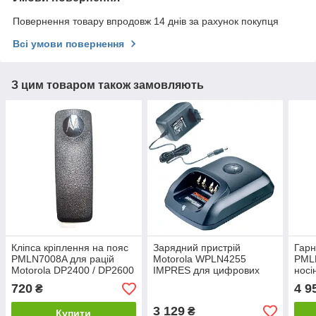
Повернення товару впродовж 14 днів за рахунок покупця
Всі умови повернення
З цим товаром також замовляють
Кліпса кріплення на пояс
Зарядний пристрій
Гарн
PMLN7008A для рацій
Motorola WPLN4255
PML
Motorola DP2400 / DP2600
IMPRES для цифрових
носі
/ DP4400 / DP4600 /
рацій Motorola DP4400e /
раці
720
4 9
₴
DP4800 / R7
DP4600e / DP4800e
DP26
DP3
3 129
₴
Купити