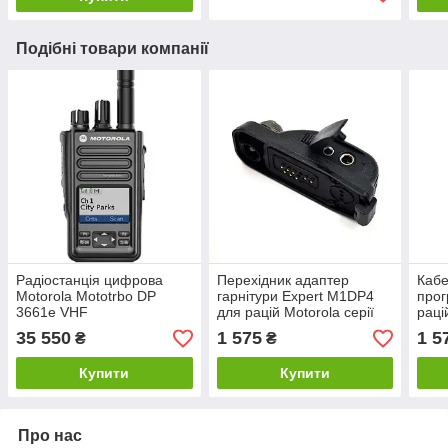
Подібні товари компанії
Радіостанція цифрова
Перехідник адаптер
Кабе
Motorola Mototrbo DP
гарнітури Expert M1DP4
про
3661e VHF
для рацій Motorola серії
раці
DP4400 / DP4600 /
DP44
35 550
1 575
1 5
₴
₴
DP4800
DP4
Купити
Купити
Про нас