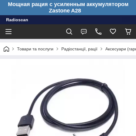
Мощная рация с усиленным аккумулятором
Zastone A28
Radioscan
Товари та послуги
Радіостанції, рації
Аксесуари (гарн