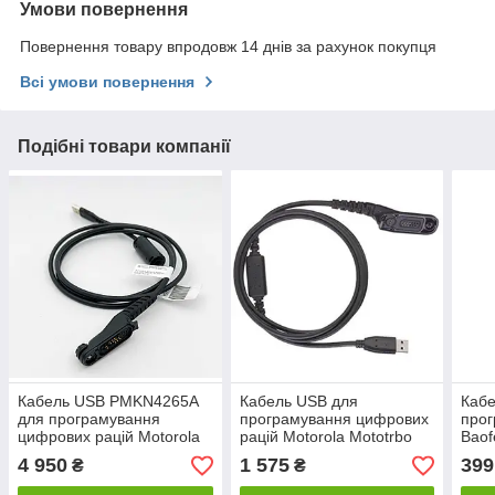
Умови повернення
Повернення товару впродовж 14 днів за рахунок покупця
Всі умови повернення
Подібні товари компанії
Кабель USB PMKN4265A
Кабель USB для
Кабе
для програмування
програмування цифрових
прог
цифрових рацій Motorola
рацій Motorola Mototrbo
Baof
R7/R7a
DP4400e / DP4600e /
UV-9
4 950
1 575
399
₴
₴
DP4800e
9700