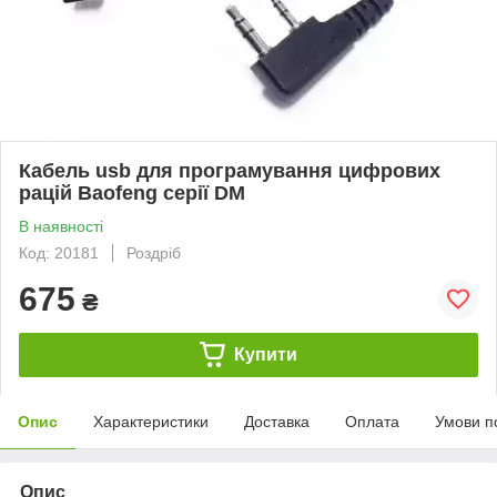
Кабель usb для програмування цифрових
рацій Baofeng серії DM
В наявності
Код: 20181
Роздріб
675
₴
Купити
Опис
Характеристики
Доставка
Оплата
Умови п
Опис