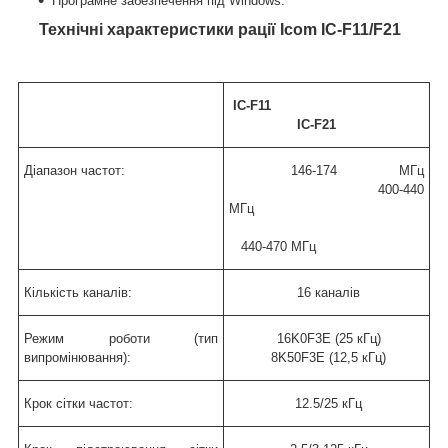
Програмне забезпечення під Windows.
Технічні характеристики рації Icom IC-F11/F21
IC-F11
IC-F21
Діапазон частот:
146-174 МГц
400-440
МГц
440-470 МГц
Кількість каналів:
16 каналів
Режим роботи (тип
16K0F3E (25 кГц)
випромінювання):
8K50F3E (12,5 кГц)
Крок сітки частот:
12.5/25 кГц