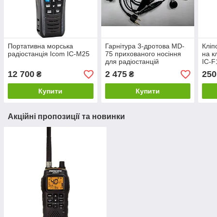
Портативна морська
Гарнітура 3-дротова MD-
Кліп
радіостанція Icom IC-M25
75 прихованого носіння
на к
для радіостанцій
IC-F
Icom/Midland/Alan
F4G
12 700
2 475
250
₴
₴
Купити
Купити
Акційні пропозиції та новинки