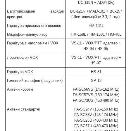
BC-119N + AD94 (2ч)
Багатопозиційні зарядні
BC-121N +6*AD-101 + BC-157
пристрої
(Шестипозиційне ЗП, 2 год)
Гарнітура прихованого носіння
HM-131L
Мікрофон-маніпулятор
HM-158L / HM-153L / HM-46L
Гарнітура з наголов'ям і VOX
VS-1L - VOX/PTT адаптер +
HS-94 / HS-95
Лорингофон VOX
VS-1L - VOX/PTT адаптер +
HS-97
Гарнітура VOX
HS-51
Головний телефон (навушники)
SP-13
Антени короткі
FA-SC56VS (146-162 MHz)
FA-SC57VS (160-174 MHz)
FA-SC73US (450-490 MHz)
Антени стандартні
FA-SC24V (136-150 MHz)
FA-SC55V (146-174 MHz)
FA-SC25U (400-430 MHz)
FA-SC57U (430-470 MHz)