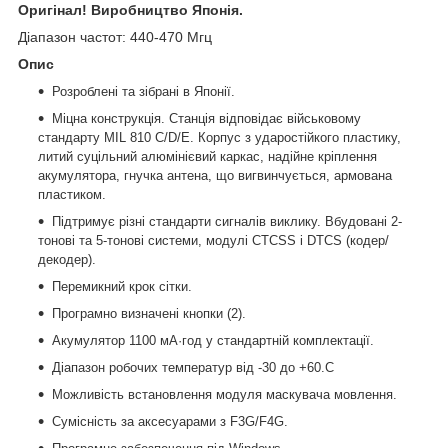
Оригінал! Виробництво Японія.
Діапазон частот: 440-470 Мгц
Опис
Розроблені та зібрані в Японії.
Міцна конструкція. Станція відповідає військовому
стандарту MIL 810 C/D/E. Корпус з ударостійкого пластику,
литий суцільний алюмінієвий каркас, надійне кріплення
акумулятора, гнучка антена, що вигвинчується, армована
пластиком.
Підтримує різні стандарти сигналів виклику. Вбудовані 2-
тонові та 5-тонові системи, модулі CTCSS і DTCS (кодер/
декодер).
Перемикний крок сітки.
Програмно визначені кнопки (2).
Акумулятор 1100 мА·год у стандартній комплектації.
Діапазон робочих температур від -30 до +60.С
Можливість встановлення модуля маскувача мовлення.
Сумісність за аксесуарами з F3G/F4G.