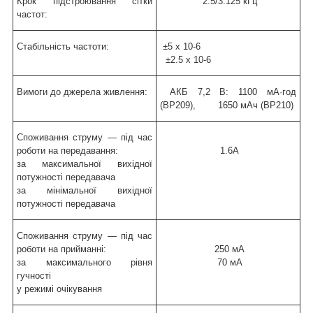
Крок підстроювання сітки
2.5/3.125 кГц
частот:
Стабільність частоти:
±5 х 10-6
±2.5 х 10-6
Вимоги до джерела живлення:
АКБ 7,2 В: 1100 мА·год
(BP209), 1650 мАч (BP210)
Споживання струму — під час
роботи на передавання:
1.6А
за максимальної вихідної
потужності передавача
за мінімальної вихідної
потужності передавача
Споживання струму — під час
роботи на прийманні:
250 мА
за максимального рівня
70 мА
гучності
у режимі очікування