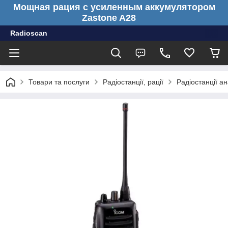
Мощная рация с усиленным аккумулятором
Zastone A28
Radioscan
Товари та послуги
Радіостанції, рації
Радіостанції ан