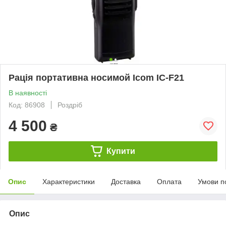
Рація портативна носимой Icom IC-F21
В наявності
Код: 86908
Роздріб
4 500
₴
Купити
Опис
Характеристики
Доставка
Оплата
Умови п
Опис