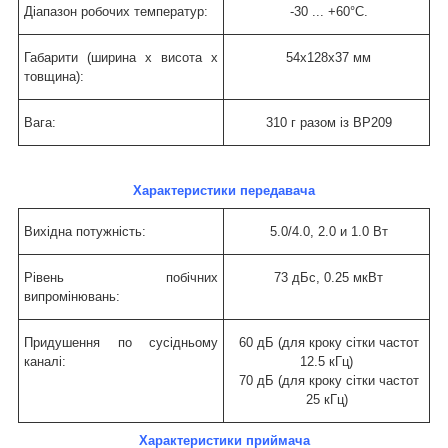
Діапазон робочих температур:
-30 ... +60°С.
Габарити (ширина x висота x
54х128х37 мм
товщина):
Вага:
310 г разом із BP209
Характеристики передавача
Вихідна потужність:
5.0/4.0, 2.0 и 1.0 Вт
Рівень побічних
73 дБс, 0.25 мкВт
випромінювань:
Придушення по сусідньому
60 дБ (для кроку сітки частот
каналі:
12.5 кГц)
70 дБ (для кроку сітки частот
25 кГц)
Характеристики приймача