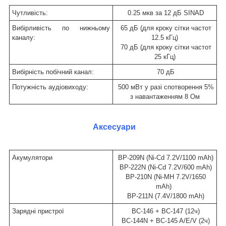
Чутливість:
0.25 мкв за 12 дБ SINAD
Вибірливість по нижньому
65 дБ (для кроку сітки частот
каналу:
12.5 кГц)
70 дБ (для кроку сітки частот
25 кГц)
Вибірність побічний канал:
70 дБ
Потужність аудіовиходу:
500 мВт у разі спотворення 5%
з навантаженням 8 Ом
Аксесуари
Акумулятори
BP-209N (Ni-Cd 7.2V/1100 mAh)
BP-222N (Ni-Cd 7.2V/600 mAh)
BP-210N (Ni-MH 7.2V/1650
mAh)
BP-211N (7.4V/1800 mAh)
Зарядні пристрої
BC-146 + BC-147 (12ч)
BC-144N + BC-145 A/E/V (2ч)