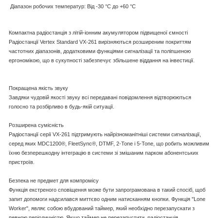
Діапазон робочих температур: Від -30 °C до +60 °C
Компактна радіостанція з літій-іонним акумулятором підвищеної ємності
Радіостанції Vertex Standard VX-261 вирізняються розширеним покриттям
частотних діапазонів, додатковими функціями сигналізації та поліпшеною
ергономікою, що в сукупності забезпечує збільшене віддання на інвестиції.
Покращена якість звуку
Завдяки чудовій якості звуку всі передавані повідомлення відтворюються
голосно та розбірливо в будь-якій ситуації.
Розширена сумісність
Радіостанції серії VX-261 підтримують найрізноманітніші системи сигналізації,
серед яких MDC1200®, FleetSync®, DTMF, 2-Tone і 5-Tone, що робить можливим
їхню безперешкодну інтеграцію в системи зі змішаним парком абонентських
пристроїв.
Безпека не предмет для компромісу
Функція екстреного сповіщення може бути запрограмована в такий спосіб, щоб
запит допомоги надсилався миттєво одним натисканням кнопки. Функція "Lone
Worker", являє собою вбудований таймер, який необхідно перезапускати з
певною періодичністю. Якщо таймер не перезапустити, радіостанція