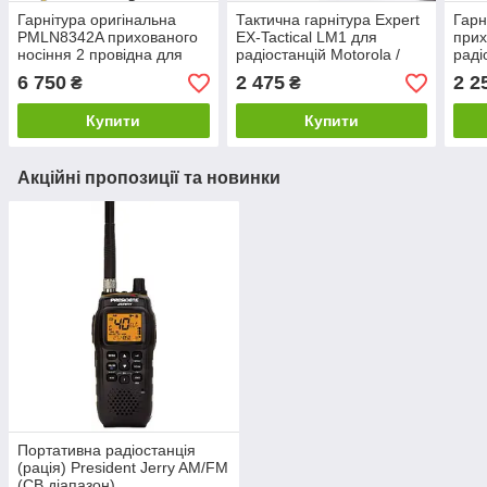
Гарнітура оригінальна
Тактична гарнітура Expert
Гарн
PMLN8342A прихованого
EX-Tactical LM1 для
прих
носіння 2 провідна для
радіостанцій Motorola /
раді
цифрових радіостанцій
Hytera / Zastone
сері
6 750
2 475
2 2
₴
₴
Motorola R7 / R7a
Купити
Купити
Акційні пропозиції та новинки
Портативна радіостанція
(рація) President Jerry AM/FM
(CB діапазон)