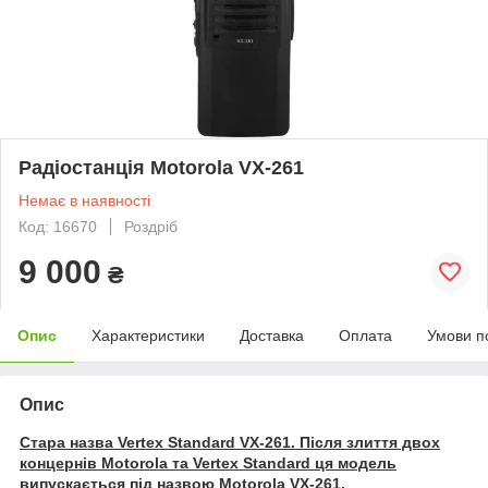
Радіостанція Motorola VX-261
Немає в наявності
Код: 16670
Роздріб
9 000
₴
Опис
Характеристики
Доставка
Оплата
Умови п
Опис
Стара назва Vertex Standard VX-261. Після злиття двох
концернів Motorola та Vertex Standard ця модель
випускається під назвою Motorola VX-261.