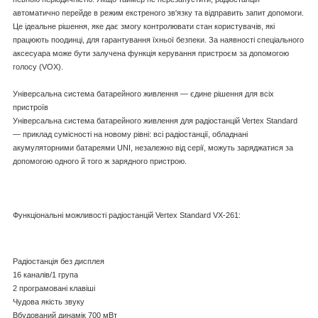
автоматично перейде в режим екстреного зв'язку та відправить запит допомоги.
Це ідеальне рішення, яке дає змогу контролювати стан користувачів, які
працюють поодинці, для гарантування їхньої безпеки. За наявності спеціального
аксесуара може бути залучена функція керування пристроєм за допомогою
голосу (VOX).
Універсальна система батарейного живлення — єдине рішення для всіх
пристроїв
Універсальна система батарейного живлення для радіостанцій Vertex Standard
— приклад сумісності на новому рівні: всі радіостанції, обладнані
акумуляторними батареями UNI, незалежно від серії, можуть заряджатися за
допомогою одного й того ж зарядного пристрою.
Функціональні можливості радіостанцій Vertex Standard VX-261:
Радіостанція без дисплея
16 каналів/1 група
2 програмовані клавіші
Чудова якість звуку
Вбудований динамік 700 мВт