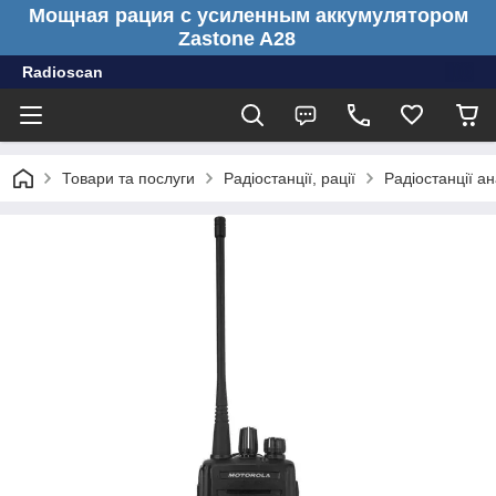
Мощная рация с усиленным аккумулятором
Zastone A28
Radioscan
Товари та послуги
Радіостанції, рації
Радіостанції ан