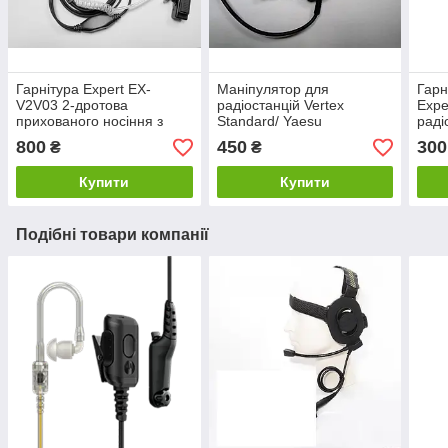
Гарнітура Expert EX-
Маніпулятор для
Гарн
V2V03 2-дротова
радіостанцій Vertex
Expe
прихованого носіння з
Standard/ Yaesu
раді
гвинтами для радіостанцій
Stan
800
450
300
₴
₴
Vertex Standard/ Yaesu
Купити
Купити
Подібні товари компанії