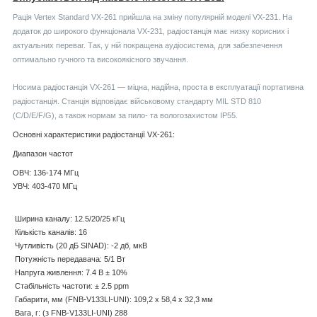
Рація Vertex Standard VX-261 прийшла на зміну популярній моделі VX-231. На
додаток до широкого функціонала VX-231, радіостанція має низку корисних і
актуальних переваг. Так, у ній покращена аудіосистема, для забезпечення
оптимально гучного та високоякісного звучання.
Носима радіостанція VX-261 — міцна, надійна, проста в експлуатації портативна
радіостанція. Станція відповідає військовому стандарту MIL STD 810
(C/D/E/F/G), а також нормам за пило- та вологозахистом IP55.
Основні характеристики радіостанції VX-261:
Диапазон частот
ОВЧ: 136-174 МГц
УВЧ: 403-470 МГц
Ширина каналу: 12.5/20/25 кГц
Кількість каналів: 16
Чутливість (20 дБ SINAD): -2 дб, мкВ
Потужність передавача: 5/1 Вт
Напруга живлення: 7.4 В ± 10%
Стабільність частоти: ± 2.5 ppm
Габарити, мм (FNB-V133LI-UNI): 109,2 x 58,4 x 32,3 мм
Вага, г: (з FNB-V133LI-UNI) 288