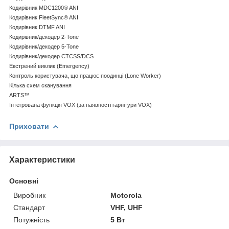
Кодирівник MDC1200® ANI
Кодирівник FleetSync® ANI
Кодирівник DTMF ANI
Кодирівник/декодер 2-Tone
Кодирівник/декодер 5-Tone
Кодирівник/декодер CTCSS/DCS
Екстрений виклик (Emergency)
Контроль користувача, що працює поодинці (Lone Worker)
Кілька схем сканування
ARTS™
Інтегрована функція VOX (за наявності гарнітури VOX)
Приховати
Характеристики
Основні
Виробник
Motorola
Стандарт
VHF, UHF
Потужність
5 Вт